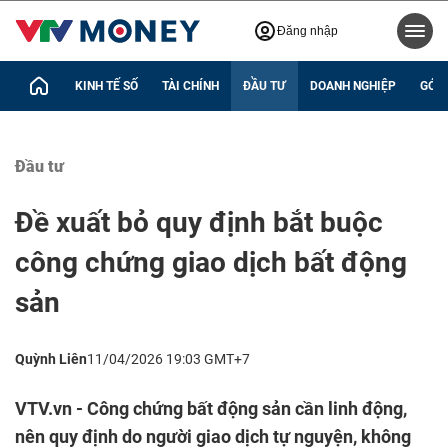
Đăng nhập
KINH TẾ SỐ
TÀI CHÍNH
ĐẦU TƯ
DOANH NGHIỆP
GÓC 
Đầu tư
Đề xuất bỏ quy định bắt buộc
công chứng giao dịch bất động
sản
Quỳnh Liên
11/04/2026 19:03 GMT+7
VTV.vn - Công chứng bất động sản cần linh động,
nên quy định do người giao dịch tự nguyện, không