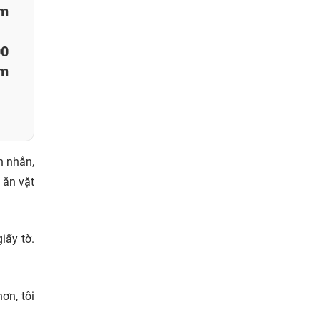
am
00
ăm
n nhắn,
 ăn vặt
iấy tờ.
ơn, tôi