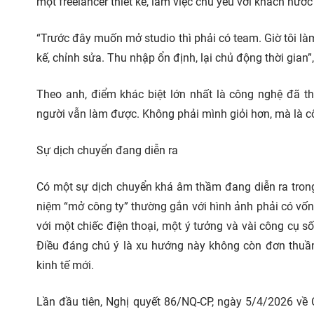
một freelancer thiết kế, làm việc chủ yếu với khách nước
“Trước đây muốn mở studio thì phải có team. Giờ tôi làm
kế, chỉnh sửa. Thu nhập ổn định, lại chủ động thời gian”,
Theo anh, điểm khác biệt lớn nhất là công nghệ đã th
người vẫn làm được. Không phải mình giỏi hơn, mà là 
Sự dịch chuyển đang diễn ra
Có một sự dịch chuyển khá âm thầm đang diễn ra trong
niệm “mở công ty” thường gắn với hình ảnh phải có vốn l
với một chiếc điện thoại, một ý tưởng và vài công cụ s
Điều đáng chú ý là xu hướng này không còn đơn thuầ
kinh tế mới.
Lần đầu tiên, Nghị quyết 86/NQ-CP, ngày 5/4/2026 về 