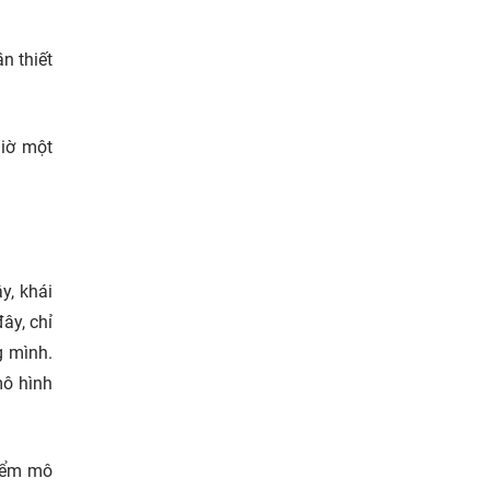
n thiết
giờ một
y, khái
ây, chỉ
g mình.
mô hình
điểm mô