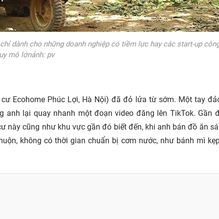
 chỉ dành cho những doanh nghiệp có tiềm lực hay các start-up côn
uy mô lớnảnh: pv
cư Ecohome Phúc Lợi, Hà Nội) đã đỏ lửa từ sớm. Một tay đả
ảng anh lại quay nhanh một đoạn video đăng lên TikTok. Gần đ
ư này cũng như khu vực gần đó biết đến, khi anh bán đồ ăn s
muộn, không có thời gian chuẩn bị cơm nước, như bánh mì kẹp