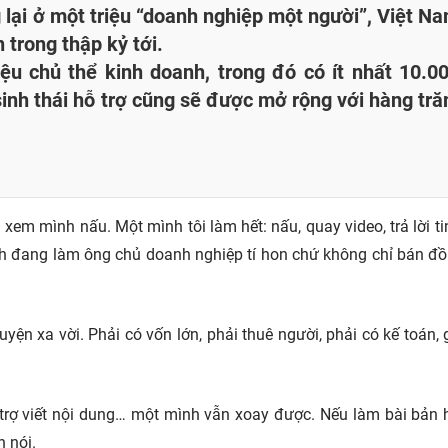
lại ở một triệu “doanh nghiệp một người”, Việt N
 trong thập kỷ tới.
ệu chủ thể kinh doanh, trong đó có ít nhất 10.0
inh thái hỗ trợ cũng sẽ được mở rộng với hàng tr
xem mình nấu. Một mình tôi làm hết: nấu, quay video, trả lời ti
nh đang làm ông chủ doanh nghiệp tí hon chứ không chỉ bán đồ
n xa vời. Phải có vốn lớn, phải thuê người, phải có kế toán, g
trợ viết nội dung… một mình vẫn xoay được. Nếu làm bài bản h
h nói.