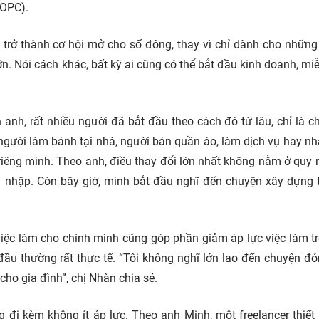
 OPC).
p trở thành cơ hội mở cho số đông, thay vì chỉ dành cho nhữn
n. Nói cách khác, bất kỳ ai cũng có thể bắt đầu kinh doanh, miễ
anh, rất nhiều người đã bắt đầu theo cách đó từ lâu, chỉ là c
người làm bánh tại nhà, người bán quần áo, làm dịch vụ hay nh
riêng mình. Theo anh, điều thay đổi lớn nhất không nằm ở quy
hu nhập. Còn bây giờ, mình bắt đầu nghĩ đến chuyện xây dựng
 việc làm cho chính mình cũng góp phần giảm áp lực việc làm t
đầu thường rất thực tế. “Tôi không nghĩ lớn lao đến chuyện đ
cho gia đình”, chị Nhàn chia sẻ.
đi kèm không ít áp lực. Theo anh Minh, một freelancer thiết