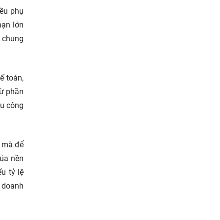
đều phụ
hạn lớn
ó chung
ế toán,
Từ phần
ều công
, mà để
của nền
u tỷ lệ
t doanh