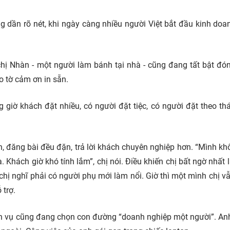
dần rõ nét, khi ngày càng nhiều người Việt bắt đầu kinh doa
hị Nhàn - một người làm bánh tại nhà - cũng đang tất bật đó
o tờ cảm ơn in sẵn.
 giờ khách đặt nhiều, có người đặt tiệc, có người đặt theo th
 đăng bài đều đặn, trả lời khách chuyên nghiệp hơn. “Mình kh
a. Khách giờ khó tính lắm”, chị nói. Điều khiến chị bất ngờ nhất 
hị nghĩ phải có người phụ mới làm nổi. Giờ thì một mình chị v
 trợ.
ch vụ cũng đang chọn con đường “doanh nghiệp một người”. An