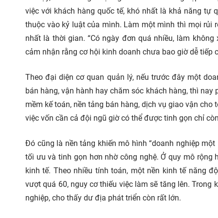
việc với khách hàng quốc tế, khó nhất là khả năng tự 
thuộc vào kỷ luật của mình. Làm một mình thì mọi rủi ro
nhất là thời gian. “Có ngày đơn quá nhiều, làm không
cảm nhận rằng cơ hội kinh doanh chưa bao giờ dễ tiếp 
Theo đại diện cơ quan quản lý, nếu trước đây một doan
bán hàng, vận hành hay chăm sóc khách hàng, thì nay 
mềm kế toán, nền tảng bán hàng, dịch vụ giao vận cho t
việc vốn cần cả đội ngũ giờ có thể được tinh gọn chỉ cò
Đó cũng là nền tảng khiến mô hình “doanh nghiệp một 
tối ưu và tinh gọn hơn nhờ công nghệ. Ở quy mô rộng 
kinh tế. Theo nhiều tính toán, một nền kinh tế năng 
vượt quá 60, nguy cơ thiếu việc làm sẽ tăng lên. Tron
nghiệp, cho thấy dư địa phát triển còn rất lớn.