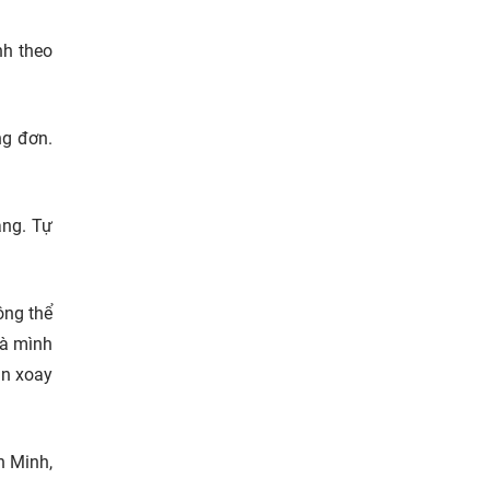
nh theo
ng đơn.
áng. Tự
ông thể
là mình
ẫn xoay
h Minh,