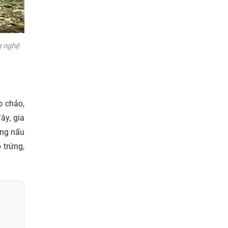
g nghệ
o chảo,
ây, gia
áng nấu
 trứng,