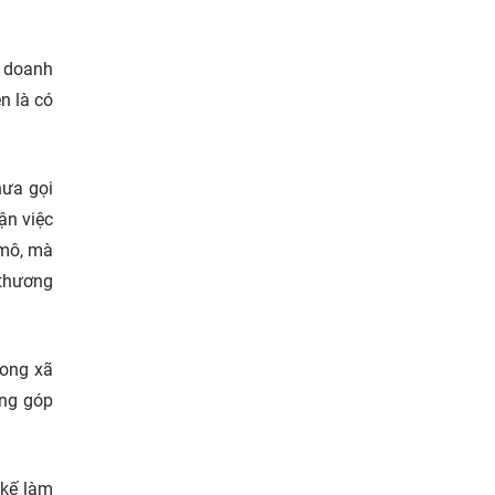
g doanh
n là có
hưa gọi
ận việc
 mô, mà
 thương
rong xã
óng góp
 kế làm