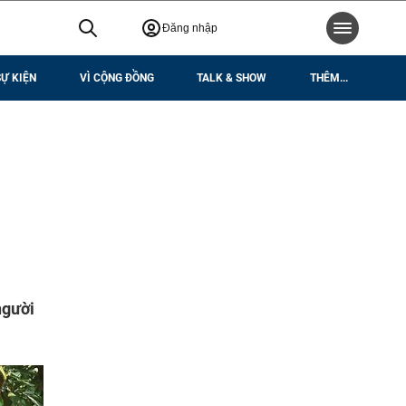
Đăng nhập
SỰ KIỆN
VÌ CỘNG ĐỒNG
TALK & SHOW
THÊM...
người