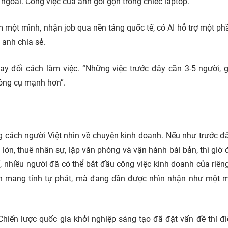
 ngoài. Công việc của anh gói gọn trong chiếc laptop.
 một mình, nhận job qua nền tảng quốc tế, có AI hỗ trợ một phầ
 anh chia sẻ.
ay đổi cách làm việc. “Những việc trước đây cần 3-5 người, 
công cụ mạnh hơn”.
 cách người Việt nhìn về chuyện kinh doanh. Nếu như trước đâ
ớn, thuê nhân sự, lập văn phòng và vận hành bài bản, thì giờ đ
ố, nhiều người đã có thể bắt đầu công việc kinh doanh của riên
n mang tính tự phát, mà đang dần được nhìn nhận như một 
Chiến lược quốc gia khởi nghiệp sáng tạo đã đặt vấn đề thí 