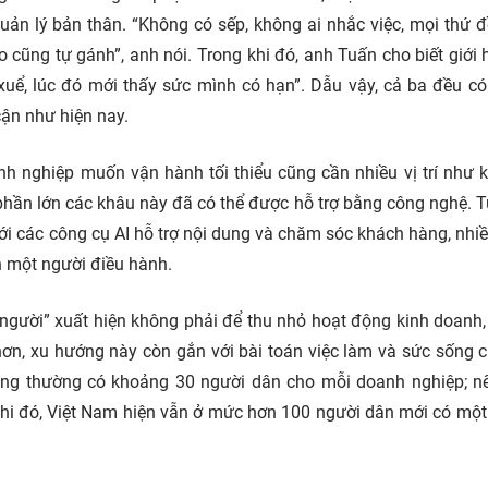
quản lý bản thân. “Không có sếp, không ai nhắc việc, mọi thứ 
 cũng tự gánh”, anh nói. Trong khi đó, anh Tuấn cho biết giới 
 xuể, lúc đó mới thấy sức mình có hạn”. Dẫu vậy, cả ba đều c
cận như hiện nay.
h nghiệp muốn vận hành tối thiểu cũng cần nhiều vị trí như k
phần lớn các khâu này đã có thể được hỗ trợ bằng công nghệ. 
ới các công cụ AI hỗ trợ nội dung và chăm sóc khách hàng, nhi
n một người điều hành.
người” xuất hiện không phải để thu nhỏ hoạt động kinh doanh
hơn, xu hướng này còn gắn với bài toán việc làm và sức sống 
động thường có khoảng 30 người dân cho mỗi doanh nghiệp; nế
g khi đó, Việt Nam hiện vẫn ở mức hơn 100 người dân mới có mộ