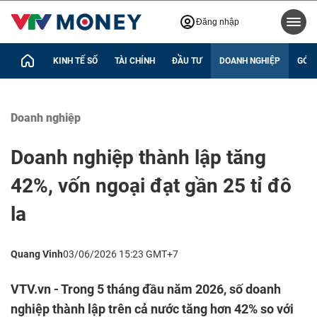
Đăng nhập
KINH TẾ SỐ
TÀI CHÍNH
ĐẦU TƯ
DOANH NGHIỆP
GÓC 
Doanh nghiệp
Doanh nghiệp thành lập tăng
42%, vốn ngoại đạt gần 25 tỉ đô
la
Quang Vinh
03/06/2026 15:23 GMT+7
VTV.vn - Trong 5 tháng đầu năm 2026, số doanh
nghiệp thành lập trên cả nước tăng hơn 42% so với