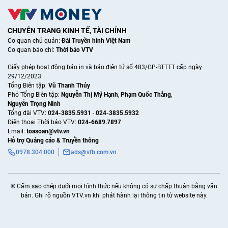
CHUYÊN TRANG KINH TẾ, TÀI CHÍNH
Cơ quan chủ quản:
Đài Truyền hình Việt Nam
Cơ quan báo chí:
Thời báo VTV
Giấy phép hoạt động báo in và báo điện tử số 483/GP-BTTTT cấp ngày
29/12/2023
Tổng Biên tập:
Vũ Thanh Thủy
Phó Tổng Biên tập:
Nguyễn Thị Mỹ Hạnh
,
Phạm Quốc Thắng
,
Nguyễn Trọng Ninh
Tổng đài VTV:
024-3835.5931
-
024-3835.5932
Ðiện thoại Thời báo VTV:
024-6689.7897
Email:
toasoan@vtv.vn
Hỗ trợ Quảng cáo & Truyền thông
0978.304.000
ads@vfb.com.vn
® Cấm sao chép dưới mọi hình thức nếu không có sự chấp thuận bằng văn
bản. Ghi rõ nguồn VTV.vn khi phát hành lại thông tin từ website này.