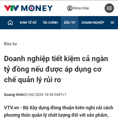
Đăng nhập
KINH TẾ SỐ
TÀI CHÍNH
ĐẦU TƯ
DOANH NGHIỆP
GÓC 
Đầu tư
Doanh nghiệp tiết kiệm cả ngàn
tỷ đồng nếu được áp dụng cơ
chế quản lý rủi ro
Quang Vinh
02/06/2026 18:58 GMT+7
VTV.vn - Bộ Xây dựng đồng thuận kiến nghị cải cách
phương thức quản lý chất lượng đối với sản phẩm,