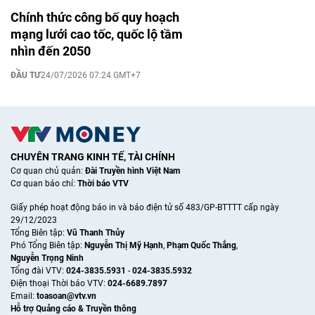
Chính thức công bố quy hoạch
mạng lưới cao tốc, quốc lộ tầm
nhìn đến 2050
ĐẦU TƯ
24/07/2026 07:24 GMT+7
CHUYÊN TRANG KINH TẾ, TÀI CHÍNH
Cơ quan chủ quản:
Đài Truyền hình Việt Nam
Cơ quan báo chí:
Thời báo VTV
Giấy phép hoạt động báo in và báo điện tử số 483/GP-BTTTT cấp ngày
29/12/2023
Tổng Biên tập:
Vũ Thanh Thủy
Phó Tổng Biên tập:
Nguyễn Thị Mỹ Hạnh
,
Phạm Quốc Thắng
,
Nguyễn Trọng Ninh
Tổng đài VTV:
024-3835.5931
-
024-3835.5932
Ðiện thoại Thời báo VTV:
024-6689.7897
Email:
toasoan@vtv.vn
Hỗ trợ Quảng cáo & Truyền thông