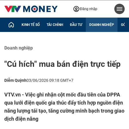
Đăng nhập
KINH TẾ SỐ
TÀI CHÍNH
ĐẦU TƯ
DOANH NGHIỆP
GÓC 
Doanh nghiệp
"Cú hích" mua bán điện trực tiếp
Diễm Quỳnh
03/06/2026 09:18 GMT+7
VTV.vn - Việc ghi nhận cột mốc đầu tiên của DPPA
qua lưới điện quốc gia thúc đẩy tích hợp nguồn điện
năng lượng tái tạo, tăng cường minh bạch trong giao
dịch điện năng