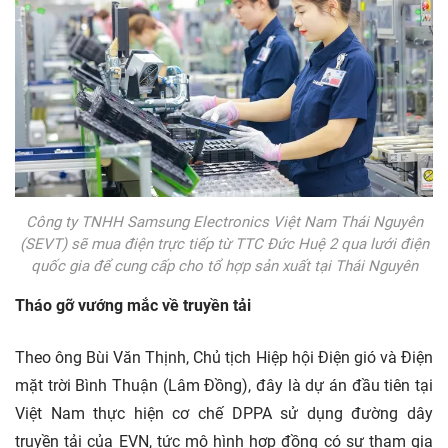
Công ty TNHH Samsung Electronics Việt Nam Thái Nguyên
(SEVT) sẽ mua điện trực tiếp từ TTC Đức Huệ 2 qua lưới điện
quốc gia để cung cấp cho tổ hợp sản xuất tại Thái Nguyên
Tháo gỡ vướng mắc về truyền tải
Theo ông Bùi Văn Thịnh, Chủ tịch Hiệp hội Điện gió và Điện
mặt trời Bình Thuận (Lâm Đồng), đây là dự án đầu tiên tại
Việt Nam thực hiện cơ chế DPPA sử dụng đường dây
truyền tải của EVN, tức mô hình hợp đồng có sự tham gia