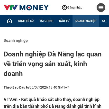
Đăng nhập
KINH TẾ SỐ
TÀI CHÍNH
ĐẦU TƯ
DOANH NGHIỆP
GÓC 
Doanh nghiệp
Doanh nghiệp Đà Nẵng lạc quan
về triển vọng sản xuất, kinh
doanh
Theo Báo Đầu tư
06/07/2026 19:40 GMT+7
VTV.vn - Kết quả khảo sát cho thấy, doanh nghiệp
trên địa bàn thành phố Đà Nẵng đánh giá tình hình