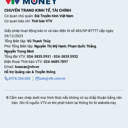
CHUYÊN TRANG KINH TẾ, TÀI CHÍNH
Cơ quan chủ quản:
Đài Truyền hình Việt Nam
Cơ quan báo chí:
Thời báo VTV
Giấy phép hoạt động báo in và báo điện tử số 483/GP-BTTTT cấp ngày
29/12/2023
Tổng Biên tập:
Vũ Thanh Thủy
Phó Tổng Biên tập:
Nguyễn Thị Mỹ Hạnh
,
Phạm Quốc Thắng
,
Nguyễn Trọng Ninh
Tổng đài VTV:
024-3835.5931
-
024-3835.5932
Ðiện thoại Thời báo VTV:
024-6689.7897
Email:
toasoan@vtv.vn
Hỗ trợ Quảng cáo & Truyền thông
0978.304.000
ads@vfb.com.vn
® Cấm sao chép dưới mọi hình thức nếu không có sự chấp thuận bằng văn
bản. Ghi rõ nguồn VTV.vn khi phát hành lại thông tin từ website này.