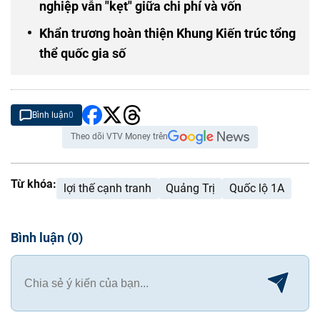
nghiệp vẫn "kẹt" giữa chi phí và vốn
Khẩn trương hoàn thiện Khung Kiến trúc tổng
thể quốc gia số
Bình luận
0
Theo dõi VTV Money trên
Từ khóa:
lợi thế cạnh tranh
Quảng Trị
Quốc lộ 1A
Bình luận
(
0
)