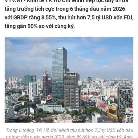
VTV.vn - Kinh tế TP. Hồ Chí Minh tiếp tục duy trì đà
tăng trưởng tích cực trong 6 tháng đầu năm 2026
với GRDP tăng 8,55%, thu hút hơn 7,5 tỷ USD vốn FDI,
tăng gần 90% so với cùng kỳ.
Trong 6 tháng, TP. Hồ Chí Minh thu hút hơn 7,5 tỷ USD vốn đầu
tư trực tiếp nước ngoài (FDI), tăng 89,68% so với cùng kỳ. Ảnh: