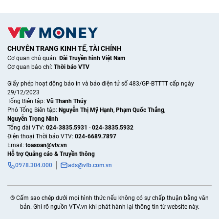
CHUYÊN TRANG KINH TẾ, TÀI CHÍNH
Cơ quan chủ quản:
Đài Truyền hình Việt Nam
Cơ quan báo chí:
Thời báo VTV
Giấy phép hoạt động báo in và báo điện tử số 483/GP-BTTTT cấp ngày
29/12/2023
Tổng Biên tập:
Vũ Thanh Thủy
Phó Tổng Biên tập:
Nguyễn Thị Mỹ Hạnh
,
Phạm Quốc Thắng
,
Nguyễn Trọng Ninh
Tổng đài VTV:
024-3835.5931
-
024-3835.5932
Ðiện thoại Thời báo VTV:
024-6689.7897
Email:
toasoan@vtv.vn
Hỗ trợ Quảng cáo & Truyền thông
0978.304.000
ads@vfb.com.vn
® Cấm sao chép dưới mọi hình thức nếu không có sự chấp thuận bằng văn
bản. Ghi rõ nguồn VTV.vn khi phát hành lại thông tin từ website này.