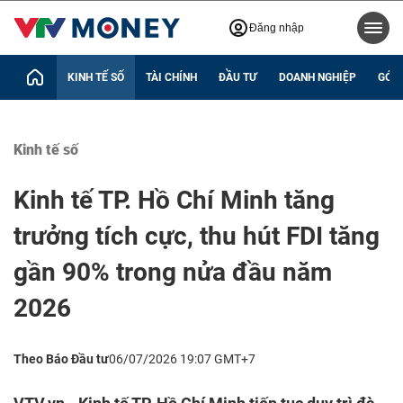
Đăng nhập
KINH TẾ SỐ
TÀI CHÍNH
ĐẦU TƯ
DOANH NGHIỆP
GÓC 
Kinh tế số
Kinh tế TP. Hồ Chí Minh tăng
trưởng tích cực, thu hút FDI tăng
gần 90% trong nửa đầu năm
2026
Theo Báo Đầu tư
06/07/2026 19:07 GMT+7