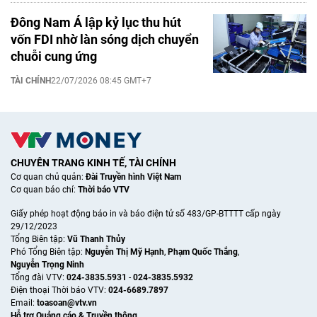
Đông Nam Á lập kỷ lục thu hút
vốn FDI nhờ làn sóng dịch chuyển
chuỗi cung ứng
TÀI CHÍNH
22/07/2026 08:45 GMT+7
CHUYÊN TRANG KINH TẾ, TÀI CHÍNH
Cơ quan chủ quản:
Đài Truyền hình Việt Nam
Cơ quan báo chí:
Thời báo VTV
Giấy phép hoạt động báo in và báo điện tử số 483/GP-BTTTT cấp ngày
29/12/2023
Tổng Biên tập:
Vũ Thanh Thủy
Phó Tổng Biên tập:
Nguyễn Thị Mỹ Hạnh
,
Phạm Quốc Thắng
,
Nguyễn Trọng Ninh
Tổng đài VTV:
024-3835.5931
-
024-3835.5932
Ðiện thoại Thời báo VTV:
024-6689.7897
Email:
toasoan@vtv.vn
Hỗ trợ Quảng cáo & Truyền thông