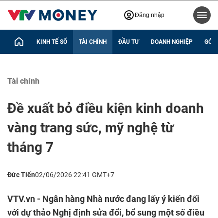
Đăng nhập
KINH TẾ SỐ
TÀI CHÍNH
ĐẦU TƯ
DOANH NGHIỆP
GÓC 
Tài chính
Đề xuất bỏ điều kiện kinh doanh
vàng trang sức, mỹ nghệ từ
tháng 7
Đức Tiến
02/06/2026 22:41 GMT+7
VTV.vn - Ngân hàng Nhà nước đang lấy ý kiến đối
với dự thảo Nghị định sửa đổi, bổ sung một số điều