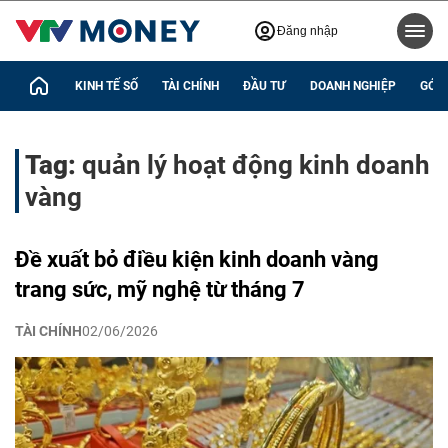
Đăng nhập
KINH TẾ SỐ
TÀI CHÍNH
ĐẦU TƯ
DOANH NGHIỆP
GÓC 
Tag:
quản lý hoạt động kinh doanh
vàng
Đề xuất bỏ điều kiện kinh doanh vàng
trang sức, mỹ nghệ từ tháng 7
TÀI CHÍNH
02/06/2026