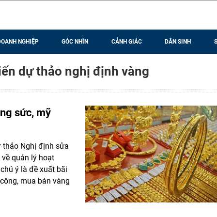
DOANH NGHIỆP
GÓC NHÌN
CẢNH GIÁC
DÂN SINH
iến dự thảo nghị định vàng
ang sức, mỹ
ự thảo Nghị định sửa
về quản lý hoạt
hú ý là đề xuất bãi
a công, mua bán vàng