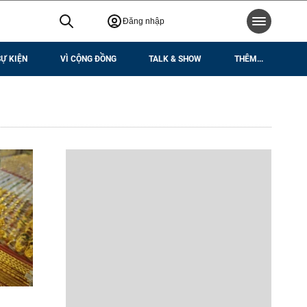
Đăng nhập
SỰ KIỆN
VÌ CỘNG ĐỒNG
TALK & SHOW
THÊM...