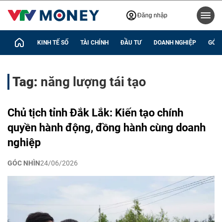
Đăng nhập
KINH TẾ SỐ
TÀI CHÍNH
ĐẦU TƯ
DOANH NGHIỆP
GÓC 
Tag:
năng lượng tái tạo
Chủ tịch tỉnh Đắk Lắk: Kiến tạo chính
quyền hành động, đồng hành cùng doanh
nghiệp
GÓC NHÌN
24/06/2026