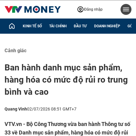
Đăng nhập
KINH TẾ SỐ
TÀI CHÍNH
ĐẦU TƯ
DOANH NGHIỆP
GÓC 
Cảnh giác
Ban hành danh mục sản phẩm,
hàng hóa có mức độ rủi ro trung
bình và cao
Quang Vinh
02/07/2026 08:51 GMT+7
VTV.vn - Bộ Công Thương vừa ban hành Thông tư số
33 về Danh mục sản phẩm, hàng hóa có mức độ rủi