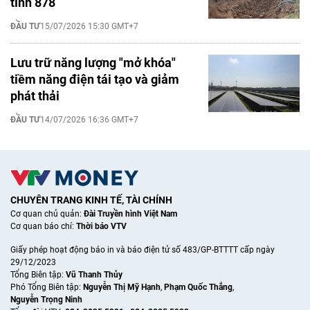
tỉnh 878
ĐẦU TƯ
15/07/2026 15:30 GMT+7
Lưu trữ năng lượng "mở khóa"
tiềm năng điện tái tạo và giảm
phát thải
ĐẦU TƯ
14/07/2026 16:36 GMT+7
CHUYÊN TRANG KINH TẾ, TÀI CHÍNH
Cơ quan chủ quản:
Đài Truyền hình Việt Nam
Cơ quan báo chí:
Thời báo VTV
Giấy phép hoạt động báo in và báo điện tử số 483/GP-BTTTT cấp ngày
29/12/2023
Tổng Biên tập:
Vũ Thanh Thủy
Phó Tổng Biên tập:
Nguyễn Thị Mỹ Hạnh
,
Phạm Quốc Thắng
,
Nguyễn Trọng Ninh