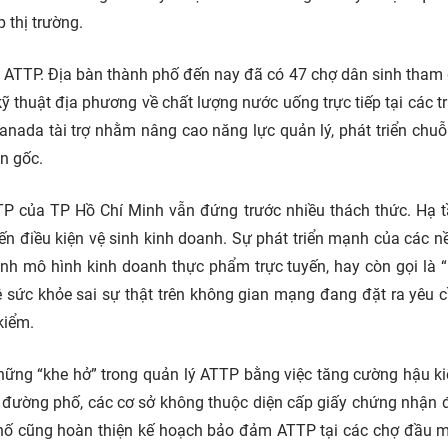
thị trường.
 ATTP. Địa bàn thành phố đến nay đã có 47 chợ dân sinh tham
ỹ thuật địa phương về chất lượng nước uống trực tiếp tại các t
ada tài trợ nhằm nâng cao năng lực quản lý, phát triển chuỗi 
n gốc.
 của TP Hồ Chí Minh vẫn đứng trước nhiều thách thức. Hạ t
n điều kiện vệ sinh kinh doanh. Sự phát triển mạnh của các n
nh mô hình kinh doanh thực phẩm trực tuyến, hay còn gọi là 
 sức khỏe sai sự thật trên không gian mạng đang đặt ra yêu 
kiểm.
những “khe hở” trong quản lý ATTP bằng việc tăng cường hậu k
ăn đường phố, các cơ sở không thuộc diện cấp giấy chứng nhận 
phố cũng hoàn thiện kế hoạch bảo đảm ATTP tại các chợ đầu m