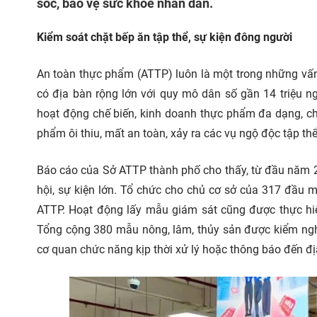
sóc, bảo vệ sức khỏe nhân dân.
Kiểm soát chặt bếp ăn tập thể, sự kiện đông người
An toàn thực phẩm (ATTP) luôn là một trong những vấ
có địa bàn rộng lớn với quy mô dân số gần 14 triệu n
hoạt động chế biến, kinh doanh thực phẩm đa dạng, chủ
phẩm ôi thiu, mất an toàn, xảy ra các vụ ngộ độc tập thể
Báo cáo của Sở ATTP thành phố cho thấy, từ đầu năm 20
hội, sự kiện lớn. Tổ chức cho chủ cơ sở của 317 đầu
ATTP. Hoạt động lấy mẫu giám sát cũng được thực hi
Tổng cộng 380 mẫu nông, lâm, thủy sản được kiểm ngh
cơ quan chức năng kịp thời xử lý hoặc thông báo đến đị