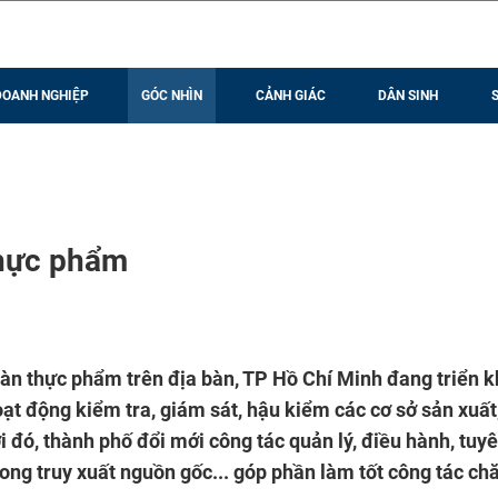
DOANH NGHIỆP
GÓC NHÌN
CẢNH GIÁC
DÂN SINH
thực phẩm
n thực phẩm trên địa bàn, TP Hồ Chí Minh đang triển k
ạt động kiểm tra, giám sát, hậu kiểm các cơ sở sản xuất
 đó, thành phố đổi mới công tác quản lý, điều hành, tuy
rong truy xuất nguồn gốc... góp phần làm tốt công tác c