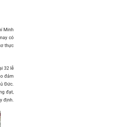
hí Minh
 nay có
cơ thực
i 32 lễ
bảo đảm
hủ Đức.
ng đạt,
y định.