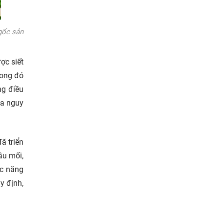
gốc sản
ợc siết
rong đó
ng điều
ừa nguy
ã triển
ầu mối,
ức năng
y định,