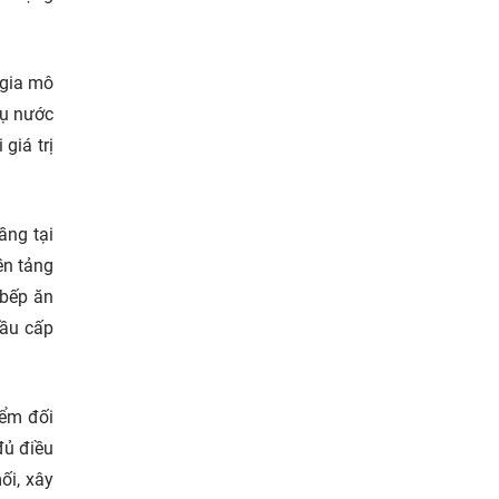
 gia mô
rụ nước
giá trị
ầng tại
ền tảng
“bếp ăn
cầu cấp
iểm đối
đủ điều
ối, xây