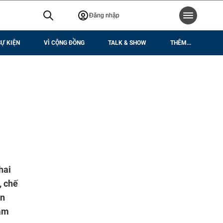
Đăng nhập
SỰ KIỆN
VÌ CỘNG ĐỒNG
TALK & SHOW
THÊM...
hai
, chế
ên
hăm