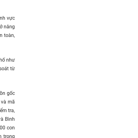
ĩnh vực
 ở nâng
n toàn,
phố như
soát từ
uồn gốc
D và mã
ểm tra,
và Bình
000 con
n trọng