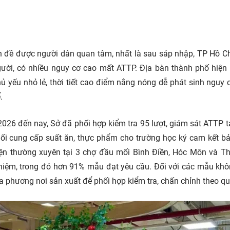
n đề được người dân quan tâm, nhất là sau sáp nhập, TP Hồ C
gười, có nhiều nguy cơ cao mất ATTP. Địa bàn thành phố hiện
 yếu nhỏ lẻ, thời tiết cao điểm nắng nóng dễ phát sinh nguy 
.
26 đến nay, Sở đã phối hợp kiểm tra 95 lượt, giám sát ATTP tạ
 mối cung cấp suất ăn, thực phẩm cho trường học ký cam kết 
ện thường xuyên tại 3 chợ đầu mối Bình Điền, Hóc Môn và T
iệm, trong đó hơn 91% mẫu đạt yêu cầu. Đối với các mẫu khô
a phương nơi sản xuất để phối hợp kiểm tra, chấn chỉnh theo qu