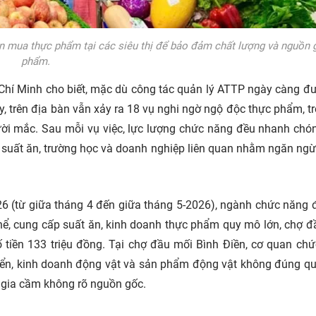
n mua thực phẩm tại các siêu thị để bảo đảm chất lượng và nguồn 
phẩm.
 Minh cho biết, mặc dù công tác quản lý ATTP ngày càng đư
, trên địa bàn vẫn xảy ra 18 vụ nghi ngờ ngộ độc thực phẩm, t
ời mắc. Sau mỗi vụ việc, lực lượng chức năng đều nhanh chó
p suất ăn, trường học và doanh nghiệp liên quan nhằm ngăn ng
 (từ giữa tháng 4 đến giữa tháng 5-2026), ngành chức năng đ
thể, cung cấp suất ăn, kinh doanh thực phẩm quy mô lớn, chợ đ
ố tiền 133 triệu đồng. Tại chợ đầu mối Bình Điền, cơ quan ch
yển, kinh doanh động vật và sản phẩm động vật không đúng qu
t gia cầm không rõ nguồn gốc.