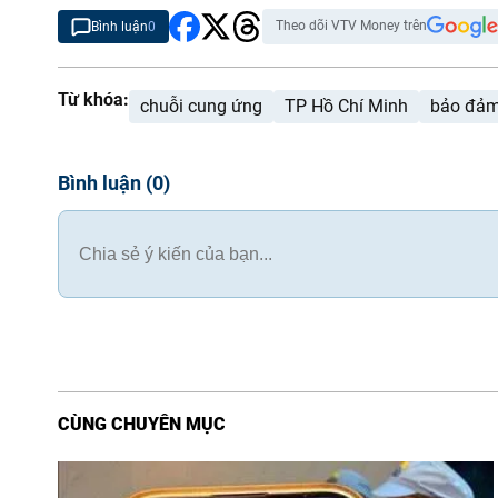
Theo dõi VTV Money trên
Bình luận
0
Từ khóa:
chuỗi cung ứng
TP Hồ Chí Minh
bảo đảm
Bình luận
(
0
)
CÙNG CHUYÊN MỤC