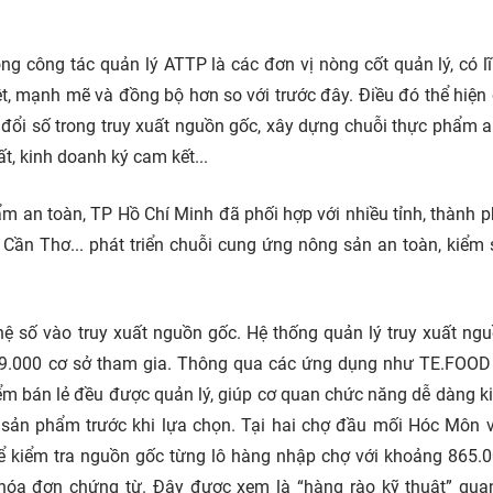
ong công tác quản lý ATTP là các đơn vị nòng cốt quản lý, có l
iệt, mạnh mẽ và đồng bộ hơn so với trước đây. Điều đó thể hiện
 đổi số trong truy xuất nguồn gốc, xây dựng chuỗi thực phẩm a
, kinh doanh ký cam kết...
ẩm an toàn, TP Hồ Chí Minh đã phối hợp với nhiều tỉnh, thành 
Cần Thơ... phát triển chuỗi cung ứng nông sản an toàn, kiểm 
ệ số vào truy xuất nguồn gốc. Hệ thống quản lý truy xuất ng
gần 9.000 cơ sở tham gia. Thông qua các ứng dụng như TE.FOO
điểm bán lẻ đều được quản lý, giúp cơ quan chức năng dễ dàng ki
 sản phẩm trước khi lựa chọn. Tại hai chợ đầu mối Hóc Môn 
 để kiểm tra nguồn gốc từng lô hàng nhập chợ với khoảng 865.
hóa đơn chứng từ. Đây được xem là “hàng rào kỹ thuật” qua