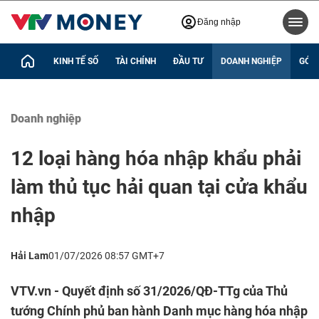
Đăng nhập
KINH TẾ SỐ
TÀI CHÍNH
ĐẦU TƯ
DOANH NGHIỆP
GÓC 
Doanh nghiệp
12 loại hàng hóa nhập khẩu phải
làm thủ tục hải quan tại cửa khẩu
nhập
Hải Lam
01/07/2026 08:57 GMT+7
VTV.vn - Quyết định số 31/2026/QĐ-TTg của Thủ
tướng Chính phủ ban hành Danh mục hàng hóa nhập