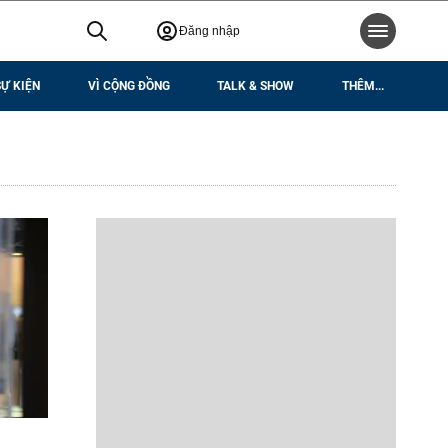
Đăng nhập
SỰ KIỆN
VÌ CỘNG ĐỒNG
TALK & SHOW
THÊM...