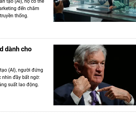
n tạo (AI), họ có thể
 marketing đến chăm
truyền thống.
ed dành cho
 tạo (AI), người đứng
 nhìn đầy bất ngờ:
ăng suất lao động.