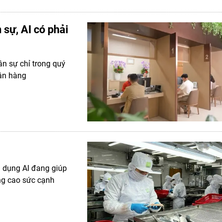
sự, AI có phải
n sự chỉ trong quý
gân hàng
g dụng AI đang giúp
âng cao sức cạnh