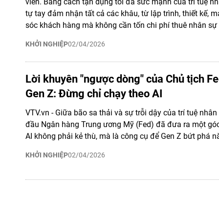
viên. Bằng cách tận dụng tối đa sức mạnh của trí tuệ nhâ
tự tay đảm nhận tất cả các khâu, từ lập trình, thiết kế,
sóc khách hàng mà không cần tốn chi phí thuê nhân sự 
KHỞI NGHIỆP
02/04/2026
Lời khuyên "ngược dòng" của Chủ tịch F
Gen Z: Đừng chỉ chạy theo AI
VTV.vn - Giữa bão sa thải và sự trỗi dậy của trí tuệ nhân
đầu Ngân hàng Trung ương Mỹ (Fed) đã đưa ra một góc
AI không phải kẻ thù, mà là công cụ để Gen Z bứt phá n
KHỞI NGHIỆP
02/04/2026