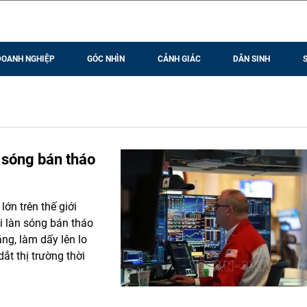
DOANH NGHIỆP
GÓC NHÌN
CẢNH GIÁC
DÂN SINH
 sóng bán tháo
ớn trên thế giới
i làn sóng bán tháo
ăng, làm dấy lên lo
ắt thị trường thời