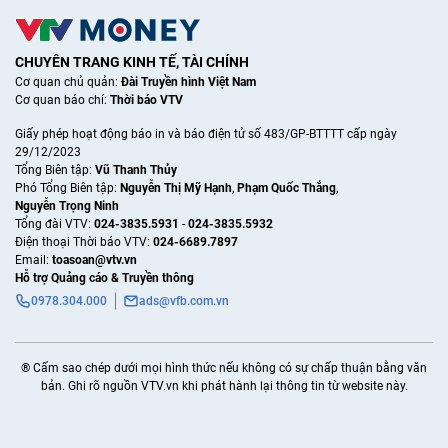
CHUYÊN TRANG KINH TẾ, TÀI CHÍNH
Cơ quan chủ quản:
Đài Truyền hình Việt Nam
Cơ quan báo chí:
Thời báo VTV
Giấy phép hoạt động báo in và báo điện tử số 483/GP-BTTTT cấp ngày
29/12/2023
Tổng Biên tập:
Vũ Thanh Thủy
Phó Tổng Biên tập:
Nguyễn Thị Mỹ Hạnh
,
Phạm Quốc Thắng
,
Nguyễn Trọng Ninh
Tổng đài VTV:
024-3835.5931
-
024-3835.5932
Ðiện thoại Thời báo VTV:
024-6689.7897
Email:
toasoan@vtv.vn
Hỗ trợ Quảng cáo & Truyền thông
0978.304.000
ads@vfb.com.vn
® Cấm sao chép dưới mọi hình thức nếu không có sự chấp thuận bằng văn
bản. Ghi rõ nguồn VTV.vn khi phát hành lại thông tin từ website này.