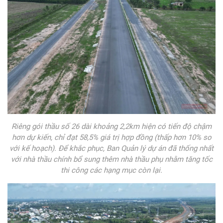
Riêng gói thầu số 26 dài khoảng 2,2km hiện có tiến độ chậm
hơn dự kiến, chỉ đạt 58,5% giá trị hợp đồng (thấp hơn 10% so
với kế hoạch). Để khắc phục, Ban Quản lý dự án đã thống nhất
với nhà thầu chính bổ sung thêm nhà thầu phụ nhằm tăng tốc
thi công các hạng mục còn lại.