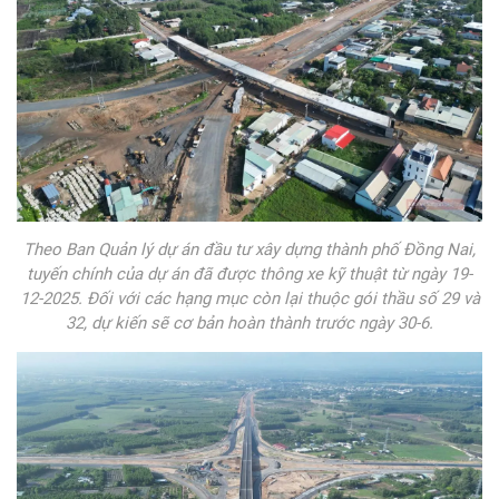
Theo Ban Quản lý dự án đầu tư xây dựng thành phố Đồng Nai,
tuyến chính của dự án đã được thông xe kỹ thuật từ ngày 19-
12-2025. Đối với các hạng mục còn lại thuộc gói thầu số 29 và
32, dự kiến sẽ cơ bản hoàn thành trước ngày 30-6.