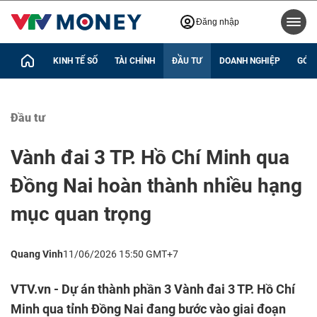
Đăng nhập
KINH TẾ SỐ
TÀI CHÍNH
ĐẦU TƯ
DOANH NGHIỆP
GÓC 
Đầu tư
Vành đai 3 TP. Hồ Chí Minh qua
Đồng Nai hoàn thành nhiều hạng
mục quan trọng
Quang Vinh
11/06/2026 15:50 GMT+7
VTV.vn - Dự án thành phần 3 Vành đai 3 TP. Hồ Chí
Minh qua tỉnh Đồng Nai đang bước vào giai đoạn