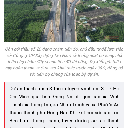
Còn gói thầu số 26 đang chậm tiến độ, chủ đầu tư đã làm việc
với Công ty CP Xây dựng Tân Nam và thống nhất bổ sung nhà
thầu phụ nhằm đẩy nhanh tiến độ thi công. Dự kiến gói thầu
này hoàn thành và đưa vào khai thác trước ngày 30-9, đồng bộ
với tiến độ chung của toàn bộ dự án.
Dự án thành phần 3 thuộc tuyến Vành đai 3 TP. Hồ
Chí Minh qua tỉnh Đồng Nai đi qua các xã Vĩnh
Thanh, xã Long Tân, xã Nhơn Trạch và xã Phước An
thuộc thành phố Đồng Nai. Khi kết nối với cao tốc
Bến Lức - Long Thành, tuyến đường sẽ tạo thành