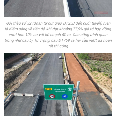
Gói thầu số 32 (đoạn từ nút giao ĐT25B đến cuối tuyến) hiện
là điểm sáng về tiến độ khi đạt khoảng 77,9% giá trị hợp đồng,
vượt hơn 10% so với kế hoạch đề ra. Các công trình quan
trọng như cầu Lý Tự Trọng, cầu ĐT769 và hai cầu vượt đã hoàn
tất thi công