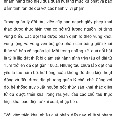
nhằm nâng cao hiệu quả quản lý, tăng mức xử phạt và bảo
đảm tính răn đe đối với các hành vi vi phạm.
Trong quản lý đội tàu, việc cấp hạn ngạch giấy phép khai
thác được thực hiện trên cơ sở trữ lượng nguồn lợi từng
vùng biển. Các đội tàu được phân định rõ theo vùng khơi,
vùng lộng và vùng ven bờ, góp phần cân bằng giữa khai
thác và bảo vệ nguồn lợi. Một trong những kết quả nổi bật
là tỷ lệ lắp đặt thiết bị giám sát hành trình trên tàu cá dài từ
15m trở lên đã đạt gần 100%. Những tàu chưa lắp đặt chủ
yếu là tàu nằm bờ, hư hỏng hoặc không đủ điều kiện hoạt
động và đều được địa phương quản lý chặt chẽ. Cùng với
đó, hệ thống truy xuất nguồn gốc thủy sản khai thác điện
tử đã được triển khai rộng rãi, yêu cầu các chủ tàu thực
hiện khai báo điện tử khi xuất, nhập bến.
“Với việc triển khai nhiều giải pháp, đến nay, tỷ lệ vi phạm