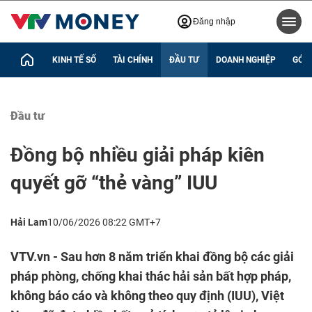
Đăng nhập
KINH TẾ SỐ
TÀI CHÍNH
ĐẦU TƯ
DOANH NGHIỆP
GÓC 
Đầu tư
Đồng bộ nhiều giải pháp kiên
quyết gỡ “thẻ vàng” IUU
Hải Lam
10/06/2026 08:22 GMT+7
VTV.vn - Sau hơn 8 năm triển khai đồng bộ các giải
pháp phòng, chống khai thác hải sản bất hợp pháp,
không báo cáo và không theo quy định (IUU), Việt