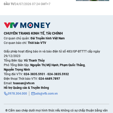
ĐẦU TƯ
24/07/2026 07:24 GMT+7
CHUYÊN TRANG KINH TẾ, TÀI CHÍNH
Cơ quan chủ quản:
Đài Truyền hình Việt Nam
Cơ quan báo chí:
Thời báo VTV
Giấy phép hoạt động báo in và báo điện tử số 483/GP-BTTTT cấp ngày
29/12/2023
Tổng Biên tập:
Vũ Thanh Thủy
Phó Tổng Biên tập:
Nguyễn Thị Mỹ Hạnh
,
Phạm Quốc Thắng
,
Nguyễn Trọng Ninh
Tổng đài VTV:
024-3835.5931
-
024-3835.5932
Ðiện thoại Thời báo VTV:
024-6689.7897
Email:
toasoan@vtv.vn
Hỗ trợ Quảng cáo & Truyền thông
0978.304.000
ads@vfb.com.vn
® Cấm sao chép dưới mọi hình thức nếu không có sự chấp thuận bằng văn