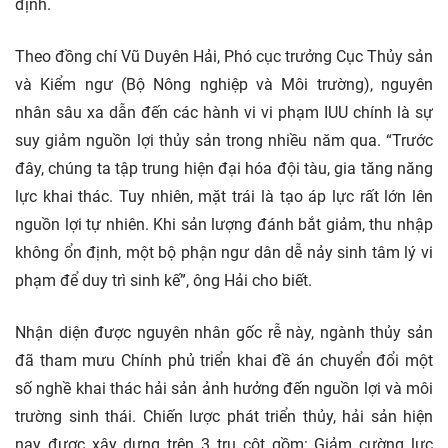
định.
Theo đồng chí Vũ Duyên Hải, Phó cục trưởng Cục Thủy sản
và Kiểm ngư (Bộ Nông nghiệp và Môi trường), nguyên
nhân sâu xa dẫn đến các hành vi vi phạm IUU chính là sự
suy giảm nguồn lợi thủy sản trong nhiều năm qua. “Trước
đây, chúng ta tập trung hiện đại hóa đội tàu, gia tăng năng
lực khai thác. Tuy nhiên, mặt trái là tạo áp lực rất lớn lên
nguồn lợi tự nhiên. Khi sản lượng đánh bắt giảm, thu nhập
không ổn định, một bộ phận ngư dân dễ nảy sinh tâm lý vi
phạm để duy trì sinh kế”, ông Hải cho biết.
Nhận diện được nguyên nhân gốc rễ này, ngành thủy sản
đã tham mưu Chính phủ triển khai đề án chuyển đổi một
số nghề khai thác hải sản ảnh hưởng đến nguồn lợi và môi
trường sinh thái. Chiến lược phát triển thủy, hải sản hiện
nay được xây dựng trên 3 trụ cột gồm: Giảm cường lực