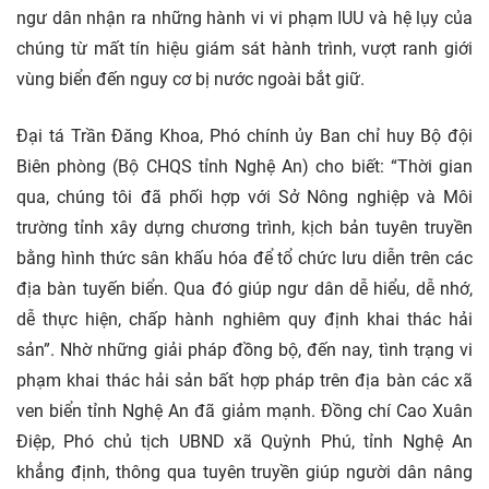
ngư dân nhận ra những hành vi vi phạm IUU và hệ lụy của
chúng từ mất tín hiệu giám sát hành trình, vượt ranh giới
vùng biển đến nguy cơ bị nước ngoài bắt giữ.
Đại tá Trần Đăng Khoa, Phó chính ủy Ban chỉ huy Bộ đội
Biên phòng (Bộ CHQS tỉnh Nghệ An) cho biết: “Thời gian
qua, chúng tôi đã phối hợp với Sở Nông nghiệp và Môi
trường tỉnh xây dựng chương trình, kịch bản tuyên truyền
bằng hình thức sân khấu hóa để tổ chức lưu diễn trên các
địa bàn tuyến biển. Qua đó giúp ngư dân dễ hiểu, dễ nhớ,
dễ thực hiện, chấp hành nghiêm quy định khai thác hải
sản”. Nhờ những giải pháp đồng bộ, đến nay, tình trạng vi
phạm khai thác hải sản bất hợp pháp trên địa bàn các xã
ven biển tỉnh Nghệ An đã giảm mạnh. Đồng chí Cao Xuân
Điệp, Phó chủ tịch UBND xã Quỳnh Phú, tỉnh Nghệ An
khẳng định, thông qua tuyên truyền giúp người dân nâng