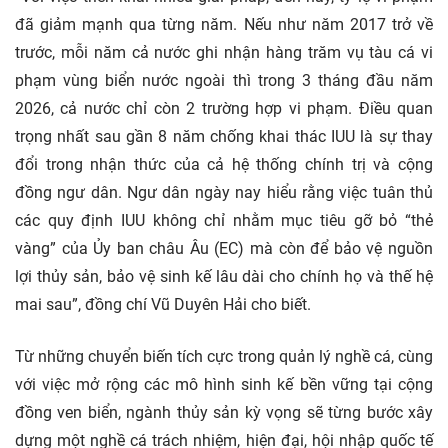
đã giảm mạnh qua từng năm. Nếu như năm 2017 trở về
trước, mỗi năm cả nước ghi nhận hàng trăm vụ tàu cá vi
phạm vùng biển nước ngoài thì trong 3 tháng đầu năm
2026, cả nước chỉ còn 2 trường hợp vi phạm. Điều quan
trọng nhất sau gần 8 năm chống khai thác IUU là sự thay
đổi trong nhận thức của cả hệ thống chính trị và cộng
đồng ngư dân. Ngư dân ngày nay hiểu rằng việc tuân thủ
các quy định IUU không chỉ nhằm mục tiêu gỡ bỏ “thẻ
vàng” của Ủy ban châu Âu (EC) mà còn để bảo vệ nguồn
lợi thủy sản, bảo vệ sinh kế lâu dài cho chính họ và thế hệ
mai sau”, đồng chí Vũ Duyên Hải cho biết.
Từ những chuyển biến tích cực trong quản lý nghề cá, cùng
với việc mở rộng các mô hình sinh kế bền vững tại cộng
đồng ven biển, ngành thủy sản kỳ vọng sẽ từng bước xây
dựng một nghề cá trách nhiệm, hiện đại, hội nhập quốc tế