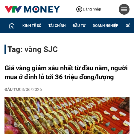
Đăng nhập
KINH TẾ SỐ
TÀI CHÍNH
ĐẦU TƯ
DOANH NGHIỆP
GÓC 
Tag:
vàng SJC
Giá vàng giảm sâu nhất từ đầu năm, người
mua ở đỉnh lỗ tới 36 triệu đồng/lượng
ĐẦU TƯ
03/06/2026