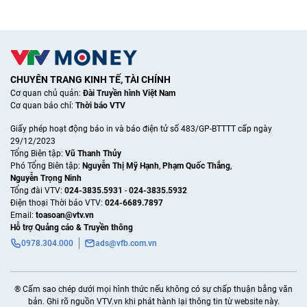
CHUYÊN TRANG KINH TẾ, TÀI CHÍNH
Cơ quan chủ quản:
Đài Truyền hình Việt Nam
Cơ quan báo chí:
Thời báo VTV
Giấy phép hoạt động báo in và báo điện tử số 483/GP-BTTTT cấp ngày
29/12/2023
Tổng Biên tập:
Vũ Thanh Thủy
Phó Tổng Biên tập:
Nguyễn Thị Mỹ Hạnh
,
Phạm Quốc Thắng
,
Nguyễn Trọng Ninh
Tổng đài VTV:
024-3835.5931
-
024-3835.5932
Ðiện thoại Thời báo VTV:
024-6689.7897
Email:
toasoan@vtv.vn
Hỗ trợ Quảng cáo & Truyền thông
0978.304.000
ads@vfb.com.vn
® Cấm sao chép dưới mọi hình thức nếu không có sự chấp thuận bằng văn
bản. Ghi rõ nguồn VTV.vn khi phát hành lại thông tin từ website này.