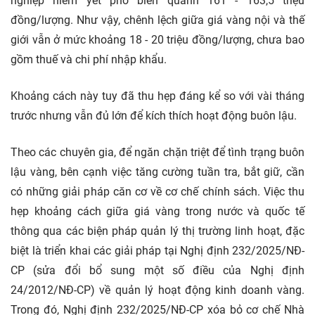
nghiệp niêm yết phổ biến quanh 161 - 163,5 triệu
đồng/lượng. Như vậy, chênh lệch giữa giá vàng nội và thế
giới vẫn ở mức khoảng 18 - 20 triệu đồng/lượng, chưa bao
gồm thuế và chi phí nhập khẩu.
Khoảng cách này tuy đã thu hẹp đáng kể so với vài tháng
trước nhưng vẫn đủ lớn để kích thích hoạt động buôn lậu.
Theo các chuyên gia, để ngăn chặn triệt để tình trạng buôn
lậu vàng, bên cạnh việc tăng cường tuần tra, bắt giữ, cần
có những giải pháp căn cơ về cơ chế chính sách. Việc thu
hẹp khoảng cách giữa giá vàng trong nước và quốc tế
thông qua các biện pháp quản lý thị trường linh hoạt, đặc
biệt là triển khai các giải pháp tại Nghị định 232/2025/NĐ-
CP (sửa đổi bổ sung một số điều của Nghị định
24/2012/NĐ-CP) về quản lý hoạt động kinh doanh vàng.
Trong đó, Nghị định 232/2025/NĐ-CP xóa bỏ cơ chế Nhà