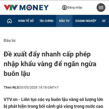
Đăng nhập
KINH TẾ SỐ
TÀI CHÍNH
ĐẦU TƯ
DOANH NGHIỆP
GÓC 
Đầu tư
Đề xuất đẩy nhanh cấp phép
nhập khẩu vàng để ngăn ngừa
buôn lậu
Theo NLD
20/05/2026 14:18 GMT+7
VTV.vn - Liên tục các vụ buôn lậu vàng số lượng lớn
bị phát hiện trong bối cảnh giá vàng trong nước cao