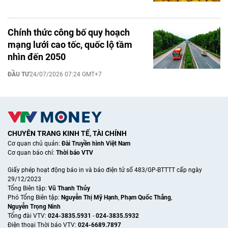
Chính thức công bố quy hoạch
mạng lưới cao tốc, quốc lộ tầm
nhìn đến 2050
ĐẦU TƯ
24/07/2026 07:24 GMT+7
CHUYÊN TRANG KINH TẾ, TÀI CHÍNH
Cơ quan chủ quản:
Đài Truyền hình Việt Nam
Cơ quan báo chí:
Thời báo VTV
Giấy phép hoạt động báo in và báo điện tử số 483/GP-BTTTT cấp ngày
29/12/2023
Tổng Biên tập:
Vũ Thanh Thủy
Phó Tổng Biên tập:
Nguyễn Thị Mỹ Hạnh
,
Phạm Quốc Thắng
,
Nguyễn Trọng Ninh
Tổng đài VTV:
024-3835.5931
-
024-3835.5932
Ðiện thoại Thời báo VTV:
024-6689.7897