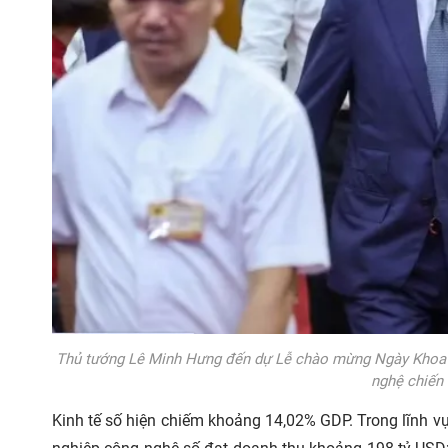
Thủ tướng Lê Minh Hưng đến dự Lễ chào mừng Ngày Khoa h
nghệ chiến
Kinh tế số hiện chiếm khoảng 14,02% GDP. Trong lĩnh vự