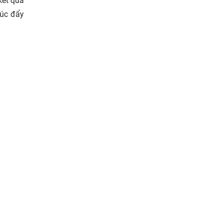
kết quả
húc đẩy