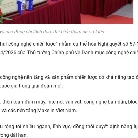
à các đồng chí lãnh đạo, đại biểu tham dự sự kiện.
n khai công nghệ chiến lược” nhằm cụ thể hóa Nghị quyết số 5
0/4/2026 của Thủ tướng Chính phủ về Danh mục công nghệ chi
i, công nghệ nền tảng và sản phẩm chiến lược có khả năng tạo 
quốc gia trong giai đoạn mới.
), điện toán đám mây, Internet vạn vật, công nghệ bán dẫn, bloc
V và các nền tảng Make in Viet Nam.
rộng tới nhiều ngành, lĩnh vực; đồng thời quyết định năng l
rong dài hạn.