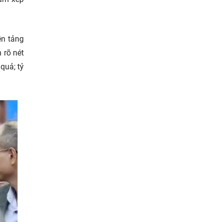
ền tảng
 rõ nét
quả; tỷ