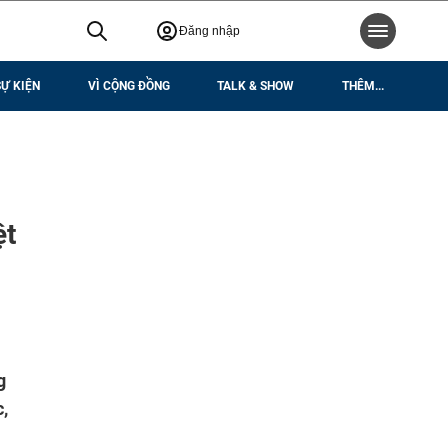
Đăng nhập
SỰ KIỆN
VÌ CỘNG ĐỒNG
TALK & SHOW
THÊM...
ệt
g
,