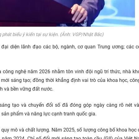
phát biểu ý kiến tại sự kiện. (Ảnh: VGP/Nhật Bắc)
ại diện lãnh đạo các bộ, ngành, cơ quan Trung ương; các 
à công nghệ năm 2026 nhằm tôn vinh đội ngũ trí thức, nhà kh
mới sáng tạo; đồng thời khẳng định vai trò của khoa học, côn
nh và bền vững đất nước.
sáng tạo và chuyển đổi số đã đóng góp ngày càng rõ nét v
g sản phẩm và năng lực cạnh tranh quốc gia.
về quy mô và chất lượng. Năm 2025, số lượng công bố khoa học 
i năm 2024. Chỉ số đổi mới sáng tạo toàn cầu (GII) của Việt 