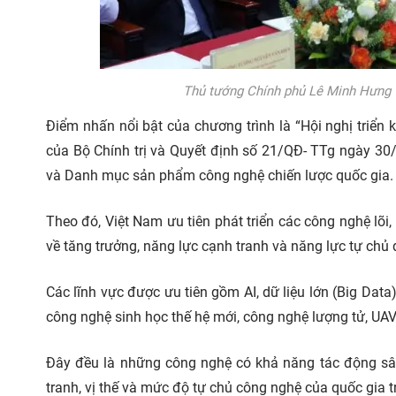
Thủ tướng Chính phủ Lê Minh Hưng v
Điểm nhấn nổi bật của chương trình là “Hội nghị triể
của Bộ Chính trị và Quyết định số 21/QĐ- TTg ngày 3
và Danh mục sản phẩm công nghệ chiến lược quốc gia.
Theo đó, Việt Nam ưu tiên phát triển các công nghệ lõ
về tăng trưởng, năng lực cạnh tranh và năng lực tự chủ 
Các lĩnh vực được ưu tiên gồm AI, dữ liệu lớn (Big Data
công nghệ sinh học thế hệ mới, công nghệ lượng tử, UA
Đây đều là những công nghệ có khả năng tác động sâu 
tranh, vị thế và mức độ tự chủ công nghệ của quốc gia t