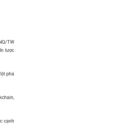
7-NQ/TW
ến lược
đột phá
kchain,
ực cạnh