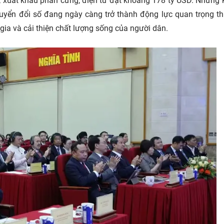
 xuất khẩu phần cứng, điện tử đạt khoảng 178 tỷ USD. Những 
huyển đổi số đang ngày càng trở thành động lực quan trọng t
gia và cải thiện chất lượng sống của người dân.