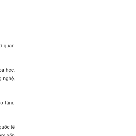
cơ quan
oa học,
g nghệ,
ào tăng
quốc tế
Nam xếp