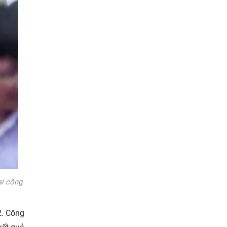
ai công
2. Công