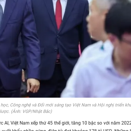
ọc, Công nghệ và Đổi mới sáng tạo Việt Nam và Hội nghị triển kh
 lược. (Ảnh: VGP/Nhật Bắc)
c AI, Việt Nam xếp thứ 45 thế giới, tăng 10 bậc so với năm 202