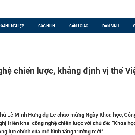
DOANH NGHIỆP
GÓC NHÌN
CẢNH GIÁC
DÂN SINH
ệ chiến lược, khẳng định vị thế Vi
h phủ Lê Minh Hưng dự Lễ chào mừng Ngày Khoa học, Côn
hị triển khai công nghệ chiến lược với chủ đề: “Khoa học
ộng lực chính của mô hình tăng trưởng mới”.