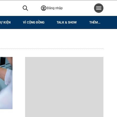
Đăng nhập
SỰ KIỆN
VÌ CỘNG ĐỒNG
TALK & SHOW
THÊM...