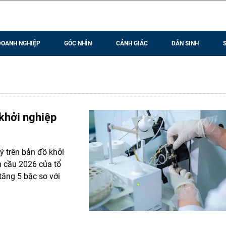
DOANH NGHIỆP
GÓC NHÌN
CẢNH GIÁC
DÂN SINH
 khởi nghiệp
 trên bản đồ khởi
n cầu 2026 của tổ
 tăng 5 bậc so với