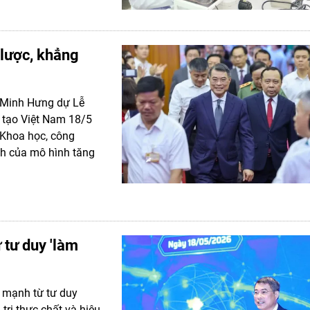
lược, khẳng
ê Minh Hưng dự Lễ
 tạo Việt Nam 18/5
 “Khoa học, công
nh của mô hình tăng
 tư duy 'làm
 mạnh từ tư duy
trị thực chất và hiệu