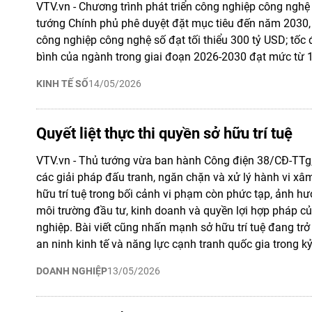
VTV.vn - Chương trình phát triển công nghiệp công ngh
tướng Chính phủ phê duyệt đặt mục tiêu đến năm 2030
công nghiệp công nghệ số đạt tối thiểu 300 tỷ USD; tốc 
bình của ngành trong giai đoạn 2026-2030 đạt mức từ 1
KINH TẾ SỐ
14/05/2026
Quyết liệt thực thi quyền sở hữu trí tuệ
VTV.vn - Thủ tướng vừa ban hành Công điện 38/CĐ-TTg, 
các giải pháp đấu tranh, ngăn chặn và xử lý hành vi x
hữu trí tuệ trong bối cảnh vi phạm còn phức tạp, ảnh hư
môi trường đầu tư, kinh doanh và quyền lợi hợp pháp c
nghiệp. Bài viết cũng nhấn mạnh sở hữu trí tuệ đang tr
an ninh kinh tế và năng lực cạnh tranh quốc gia trong k
DOANH NGHIỆP
13/05/2026