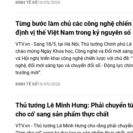
KINH TẾ SỐ
19/05/2026
Từng bước làm chủ các công nghệ chiến 
định vị thế Việt Nam trong kỷ nguyên số
VTV.vn - Sáng 18/5, tại Hà Nội, Thủ tướng Chính phủ L
chào mừng Ngày Khoa học, Công nghệ và Đổi mới sáng
và Hội nghị triển khai công nghệ chiến lược với chủ đề:
nghệ, đổi mới sáng tạo và chuyển đổi số - Động lực chí
trưởng mới”.
KINH TẾ SỐ
19/05/2026
Thủ tướng Lê Minh Hưng: Phải chuyển từ
cho có' sang sản phẩm thực chất
VTV.vn - Thủ tướng Lê Minh Hưng cho rằng phải chuyển
“làm cho có” sang tư duy tạo ra sản phẩm thực chất, giá 