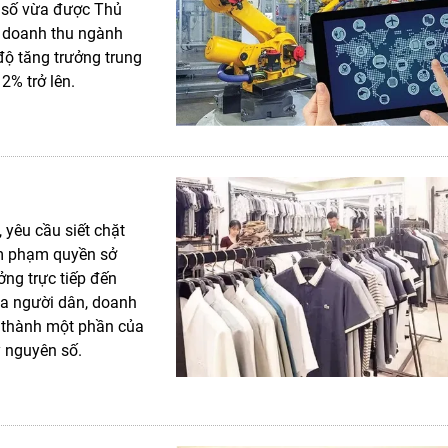
ệ số vừa được Thủ
, doanh thu ngành
độ tăng trưởng trung
2% trở lên.
yêu cầu siết chặt
âm phạm quyền sở
ởng trực tiếp đến
ủa người dân, doanh
ở thành một phần của
ỷ nguyên số.