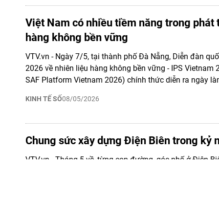
Việt Nam có nhiều tiềm năng trong phát t
hàng không bền vững
VTV.vn - Ngày 7/5, tại thành phố Đà Nẵng, Diễn đàn quố
2026 về nhiên liệu hàng không bền vững - IPS Vietnam 2
SAF Platform Vietnam 2026) chính thức diễn ra ngày làm
KINH TẾ SỐ
08/05/2026
Chung sức xây dựng Điện Biên trong kỷ
VTV.vn - Tháng 5 về, từng con đường, góc phố ở Điện B
sức sống mới bởi những hàng phượng vĩ thắp lửa rực rỡ
trường năm xưa. Điện Biên Phủ tấp nập hơn với dòng xe
lộ 279, Quốc lộ 12 nườm nượp đổ về…
DOANH NGHIỆP
07/05/2026