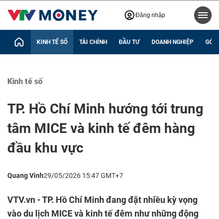
Đăng nhập
KINH TẾ SỐ
TÀI CHÍNH
ĐẦU TƯ
DOANH NGHIỆP
GÓC 
Kinh tế số
TP. Hồ Chí Minh hướng tới trung
tâm MICE và kinh tế đêm hàng
đầu khu vực
Quang Vinh
29/05/2026 15:47 GMT+7
VTV.vn - TP. Hồ Chí Minh đang đặt nhiều kỳ vọng
vào du lịch MICE và kinh tế đêm như những động