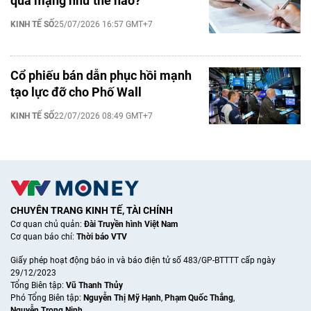
qua mạng như thế nào?
KINH TẾ SỐ
25/07/2026 16:57 GMT+7
Cổ phiếu bán dẫn phục hồi mạnh
tạo lực đỡ cho Phố Wall
KINH TẾ SỐ
22/07/2026 08:49 GMT+7
CHUYÊN TRANG KINH TẾ, TÀI CHÍNH
Cơ quan chủ quản:
Đài Truyền hình Việt Nam
Cơ quan báo chí:
Thời báo VTV
Giấy phép hoạt động báo in và báo điện tử số 483/GP-BTTTT cấp ngày
29/12/2023
Tổng Biên tập:
Vũ Thanh Thủy
Phó Tổng Biên tập:
Nguyễn Thị Mỹ Hạnh
,
Phạm Quốc Thắng
,
Nguyễn Trọng Ninh