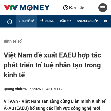
Đăng nhập
KINH TẾ SỐ
TÀI CHÍNH
ĐẦU TƯ
DOANH NGHIỆP
GÓC 
Kinh tế số
Việt Nam đề xuất EAEU hợp tác
phát triển trí tuệ nhân tạo trong
kinh tế
Quang Vinh
29/05/2026 10:43 GMT+7
VTV.vn - Việt Nam sẵn sàng cùng Liên minh Kinh tế
Á-Âu (EAEU) bổ sung các lĩnh vực công nghệ mới