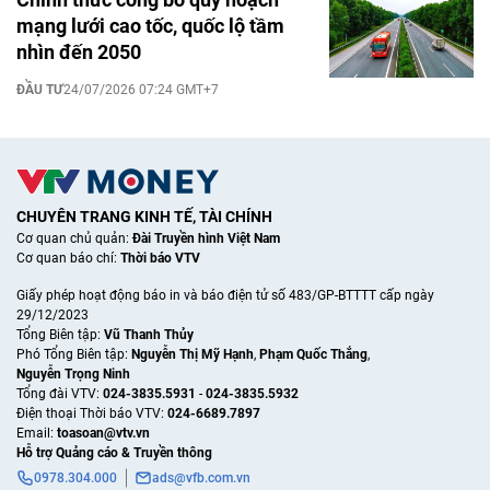
mạng lưới cao tốc, quốc lộ tầm
nhìn đến 2050
ĐẦU TƯ
24/07/2026 07:24 GMT+7
CHUYÊN TRANG KINH TẾ, TÀI CHÍNH
Cơ quan chủ quản:
Đài Truyền hình Việt Nam
Cơ quan báo chí:
Thời báo VTV
Giấy phép hoạt động báo in và báo điện tử số 483/GP-BTTTT cấp ngày
29/12/2023
Tổng Biên tập:
Vũ Thanh Thủy
Phó Tổng Biên tập:
Nguyễn Thị Mỹ Hạnh
,
Phạm Quốc Thắng
,
Nguyễn Trọng Ninh
Tổng đài VTV:
024-3835.5931
-
024-3835.5932
Ðiện thoại Thời báo VTV:
024-6689.7897
Email:
toasoan@vtv.vn
Hỗ trợ Quảng cáo & Truyền thông
0978.304.000
ads@vfb.com.vn