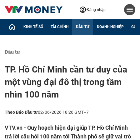
Đăng nhập
KINH TẾ SỐ
TÀI CHÍNH
ĐẦU TƯ
DOANH NGHIỆP
GÓC 
Đầu tư
TP. Hồ Chí Minh cần tư duy của
một vùng đại đô thị trong tầm
nhìn 100 năm
Theo Báo Đầu tư
02/06/2026 18:26 GMT+7
VTV.vn - Quy hoạch hiện đại giúp TP. Hồ Chí Minh
trả lời câu hỏi 100 năm tới Thành phố sẽ giữ vai trò