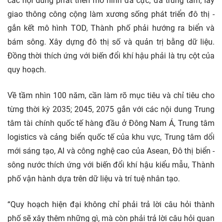
các nội dung phát triển mô hình đa cực, đa trung tâm, lấy
giao thông công cộng làm xương sống phát triển đô thị -
gắn kết mô hình TOD, Thành phố phải hướng ra biển và
bám sông. Xây dựng đô thị số và quản trị bằng dữ liệu.
Đồng thời thích ứng với biến đổi khí hậu phải là trụ cột của
quy hoạch.
Về tầm nhìn 100 năm, cần làm rõ mục tiêu và chỉ tiêu cho
từng thời kỳ 2035; 2045, 2075 gắn với các nội dung Trung
tâm tài chính quốc tế hàng đầu ở Đông Nam Á, Trung tâm
logistics và cảng biển quốc tế của khu vực, Trung tâm dổi
mới sáng tạo, AI và công nghệ cao của Asean, Đô thị biển -
sông nước thích ứng với biến đổi khí hậu kiểu mẫu, Thành
phố vận hành dựa trên dữ liệu và trí tuệ nhân tạo.
“Quy hoạch hiện đại không chỉ phải trả lời câu hỏi thành
phố sẽ xây thêm những gì, mà còn phải trả lời câu hỏi quan