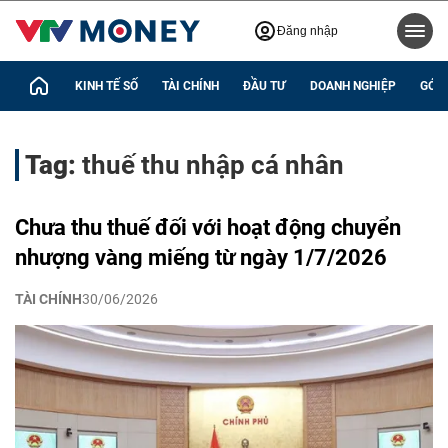
Đăng nhập
KINH TẾ SỐ
TÀI CHÍNH
ĐẦU TƯ
DOANH NGHIỆP
GÓC 
Tag:
thuế thu nhập cá nhân
Chưa thu thuế đối với hoạt động chuyển
nhượng vàng miếng từ ngày 1/7/2026
TÀI CHÍNH
30/06/2026