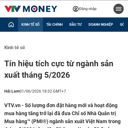
Đăng nhập
KINH TẾ SỐ
TÀI CHÍNH
ĐẦU TƯ
DOANH NGHIỆP
GÓC 
Kinh tế số
Tín hiệu tích cực từ ngành sản
xuất tháng 5/2026
Hải Lam
01/06/2026 18:32 GMT+7
VTV.vn - Số lượng đơn đặt hàng mới và hoạt động
mua hàng tăng trở lại đã đưa Chỉ số Nhà Quản trị
Mua hàng™ (PMI®) ngành sản xuất Việt Nam trong