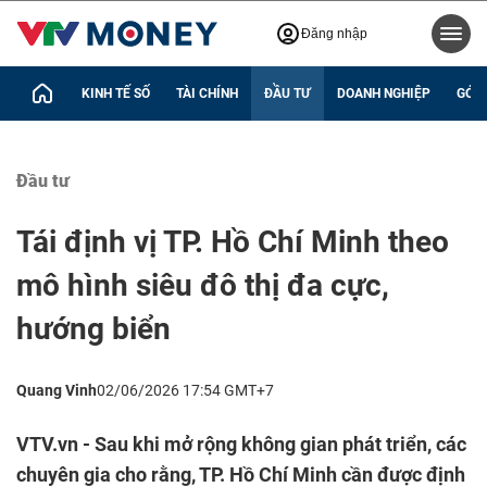
Đăng nhập
KINH TẾ SỐ
TÀI CHÍNH
ĐẦU TƯ
DOANH NGHIỆP
GÓC 
Đầu tư
Tái định vị TP. Hồ Chí Minh theo
mô hình siêu đô thị đa cực,
hướng biển
Quang Vinh
02/06/2026 17:54 GMT+7
VTV.vn - Sau khi mở rộng không gian phát triển, các
chuyên gia cho rằng, TP. Hồ Chí Minh cần được định