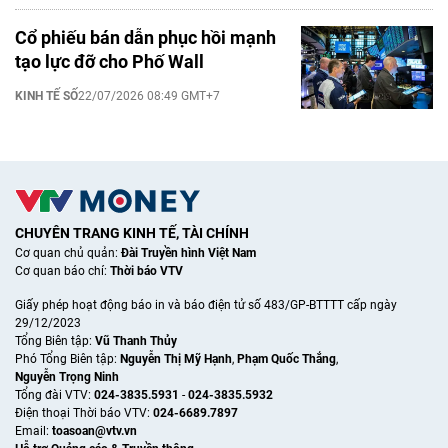
Cổ phiếu bán dẫn phục hồi mạnh
tạo lực đỡ cho Phố Wall
KINH TẾ SỐ
22/07/2026 08:49 GMT+7
CHUYÊN TRANG KINH TẾ, TÀI CHÍNH
Cơ quan chủ quản:
Đài Truyền hình Việt Nam
Cơ quan báo chí:
Thời báo VTV
Giấy phép hoạt động báo in và báo điện tử số 483/GP-BTTTT cấp ngày
29/12/2023
Tổng Biên tập:
Vũ Thanh Thủy
Phó Tổng Biên tập:
Nguyễn Thị Mỹ Hạnh
,
Phạm Quốc Thắng
,
Nguyễn Trọng Ninh
Tổng đài VTV:
024-3835.5931
-
024-3835.5932
Ðiện thoại Thời báo VTV:
024-6689.7897
Email:
toasoan@vtv.vn