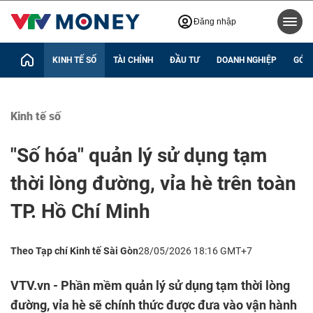
Đăng nhập
KINH TẾ SỐ
TÀI CHÍNH
ĐẦU TƯ
DOANH NGHIỆP
GÓC 
Kinh tế số
"Số hóa" quản lý sử dụng tạm
thời lòng đường, vỉa hè trên toàn
TP. Hồ Chí Minh
Theo Tạp chí Kinh tế Sài Gòn
28/05/2026 18:16 GMT+7
VTV.vn - Phần mềm quản lý sử dụng tạm thời lòng
đường, vỉa hè sẽ chính thức được đưa vào vận hành