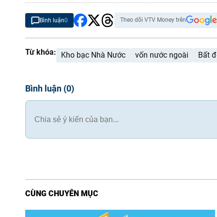
Theo dõi VTV Money trên
Bình luận
0
Từ khóa:
Kho bạc Nhà Nước
vốn nước ngoài
Bất 
Bình luận
(
0
)
CÙNG CHUYÊN MỤC