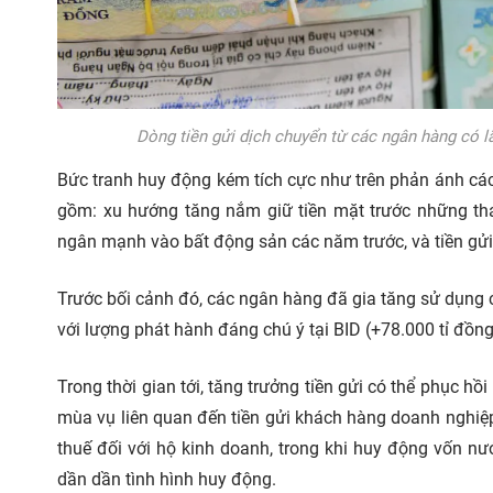
Dòng tiền gửi dịch chuyển từ các ngân hàng có lã
Bức tranh huy động kém tích cực như trên phản ánh các
gồm: xu hướng tăng nắm giữ tiền mặt trước những tha
ngân mạnh vào bất động sản các năm trước, và tiền g
Trước bối cảnh đó, các ngân hàng đã gia tăng sử dụng cá
với lượng phát hành đáng chú ý tại BID (+78.000 tỉ đồn
Trong thời gian tới, tăng trưởng tiền gửi có thể phục h
mùa vụ liên quan đến tiền gửi khách hàng doanh nghiệp
thuế đối với hộ kinh doanh, trong khi huy động vốn nư
dần dần tình hình huy động.