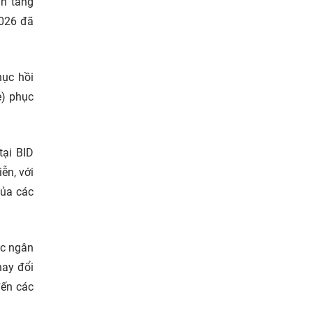
ận tăng
2026 đã
hục hồi
e) phục
tại BID
ễn, với
của các
ác ngân
hay đổi
đến các