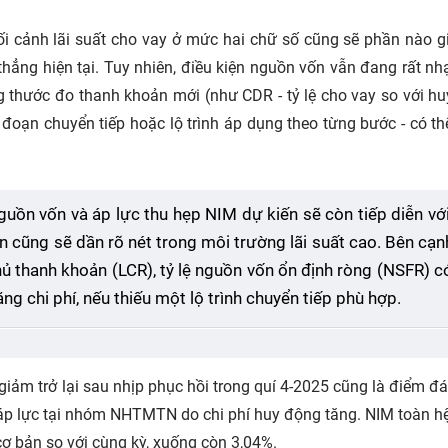
bối cảnh lãi suất cho vay ở mức hai chữ số cũng sẽ phần nào 
thẳng hiện tại. Tuy nhiên, điều kiện nguồn vốn vẫn đang rất n
ụng thước đo thanh khoản mới (như CDR - tỷ lệ cho vay so với h
 đoạn chuyển tiếp hoặc lộ trình áp dụng theo từng bước - có th
guồn vốn và áp lực thu hẹp NIM dự kiến sẽ còn tiếp diễn vớ
n cũng sẽ dần rõ nét trong môi trường lãi suất cao. Bên cạn
hủ thanh khoản (LCR), tỷ lệ nguồn vốn ổn định ròng (NSFR) c
g chi phí, nếu thiếu một lộ trình chuyển tiếp phù hợp.
giảm trở lại sau nhịp phục hồi trong quí 4-2025 cũng là điểm đ
 áp lực tại nhóm NHTMTN do chi phí huy động tăng. NIM toàn h
ơ bản so với cùng kỳ, xuống còn 3,04%.