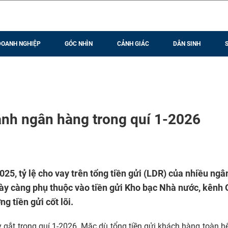
DOANH NGHIỆP
GÓC NHÌN
CẢNH GIÁC
DÂN SINH
nh ngân hàng trong quí 1-2026
025, tỷ lệ cho vay trên tổng tiền gửi (LDR) của nhiều ngâ
gày càng phụ thuộc vào tiền gửi Kho bạc Nhà nước, kên
g tiền gửi cốt lõi.
 gắt trong quí 1-2026. Mặc dù tổng tiền gửi khách hàng toàn h