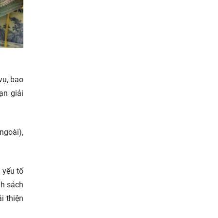
vụ, bao
ạn giải
ngoài),
 yếu tố
nh sách
i thiện