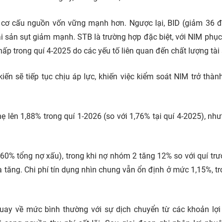
 cơ cấu nguồn vốn vững mạnh hơn. Ngược lại, BID (giảm 36 
i sản sụt giảm mạnh. STB là trường hợp đặc biệt, với NIM phục
hấp trong quí 4-2025 do các yếu tố liên quan đến chất lượng tài
ến sẽ tiếp tục chịu áp lực, khiến việc kiểm soát NIM trở thàn
hẹ lên 1,88% trong quí 1-2026 (so với 1,76% tại quí 4-2025), nh
0% tổng nợ xấu), trong khi nợ nhóm 2 tăng 12% so với quí trư
a tăng. Chi phí tín dụng nhìn chung vẫn ổn định ở mức 1,15%, tr
uay về mức bình thường với sự dịch chuyển từ các khoản lợ