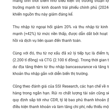
mang tính thời điểm nhờ điều kiện thị trường thuận lợ
trưởng mạnh từ kinh doanh trái phiếu chính phủ (2024-
khiến nguồn thu này giảm đáng kể.
Thu nhập từ ngoại hối giảm 20% và thu nhập từ kinh
mạnh (+42%) từ mức nền thấp, được dẫn dắt bởi hoạt
hồi và dịch vụ liên quan đến thanh toán.
Cùng với đó, thu từ nợ xấu đã xử lý tiếp tục là điể
(2.200 tỉ đồng) và CTG (2.100 tỉ đồng). Trong thời gian 
dư địa tăng thêm từ thu nhập bancassurance và tăng t
khoản thu nhập gắn với diễn biến thị trường.
Cũng theo đánh giá của SSI Research, các hạn chế về n
hàng trong ngắn hạn. Rủi ro chất lượng tài sản cũng sẽ
quy định sắp tới như CDR, tỷ lệ bao phủ thanh khoản 
điều kiện thanh khoản và làm tăng chi phí, nếu thiếu một