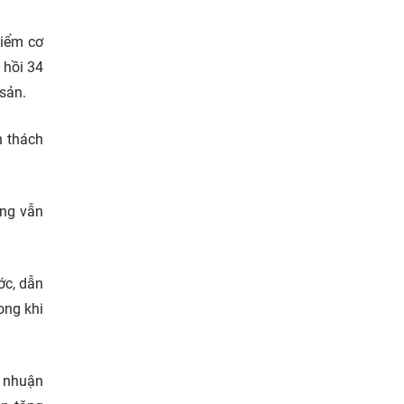
điểm cơ
 hồi 34
 sản.
h thách
ưng vẫn
ớc, dẫn
ong khi
i nhuận