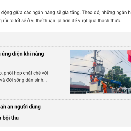
t động giữa các ngân hàng sẽ gia tăng. Theo đó, những ngân 
ủi ro tốt sẽ ở vị thế thuận lợi hơn để vượt qua thách thức.
 ứng điện khi nắng
p, phối hợp chặt chẽ với
à đời sống dân sinh...
rấn an người dùng
 bội thu