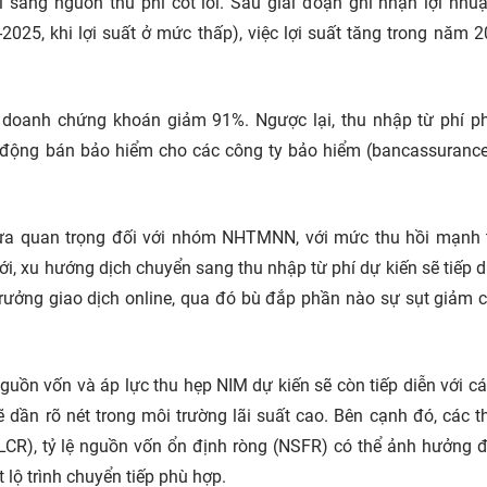
i sang nguồn thu phí cốt lõi. Sau giai đoạn ghi nhận lợi nhu
2025, khi lợi suất ở mức thấp), việc lợi suất tăng trong năm 
 doanh chứng khoán giảm 91%. Ngược lại, thu nhập từ phí p
 động bán bảo hiểm cho các công ty bảo hiểm (bancassuranc
m tựa quan trọng đối với nhóm NHTMNN, với mức thu hồi mạnh 
tới, xu hướng dịch chuyển sang thu nhập từ phí dự kiến sẽ tiếp di
rưởng giao dịch online, qua đó bù đắp phần nào sự sụt giảm 
guồn vốn và áp lực thu hẹp NIM dự kiến sẽ còn tiếp diễn với c
 dần rõ nét trong môi trường lãi suất cao. Bên cạnh đó, các t
(LCR), tỷ lệ nguồn vốn ổn định ròng (NSFR) có thể ảnh hưởng 
 lộ trình chuyển tiếp phù hợp.