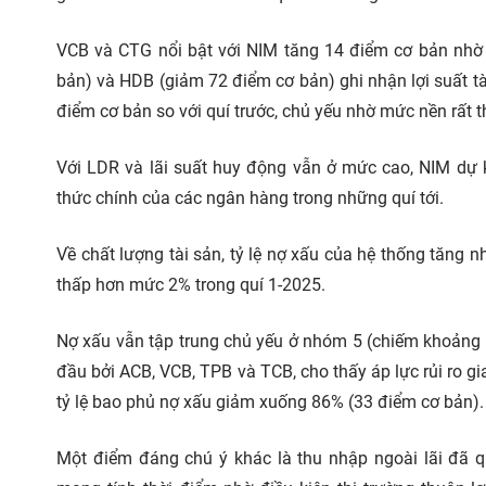
VCB và CTG nổi bật với NIM tăng 14 điểm cơ bản nhờ
bản) và HDB (giảm 72 điểm cơ bản) ghi nhận lợi suất tà
điểm cơ bản so với quí trước, chủ yếu nhờ mức nền rất t
Với LDR và lãi suất huy động vẫn ở mức cao, NIM dự ki
thức chính của các ngân hàng trong những quí tới.
Về chất lượng tài sản, tỷ lệ nợ xấu của hệ thống tăng n
thấp hơn mức 2% trong quí 1-2025.
Nợ xấu vẫn tập trung chủ yếu ở nhóm 5 (chiếm khoảng 6
đầu bởi ACB, VCB, TPB và TCB, cho thấy áp lực rủi ro gi
tỷ lệ bao phủ nợ xấu giảm xuống 86% (33 điểm cơ bản).
Một điểm đáng chú ý khác là thu nhập ngoài lãi đã q