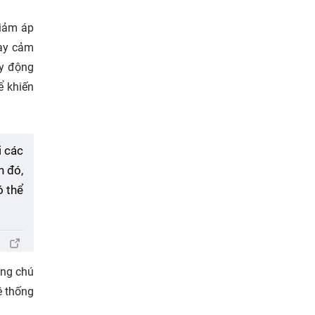
giảm áp
hạy cảm
uy động
ể khiến
i các
h đó,
ó thể
áng chú
ệ thống