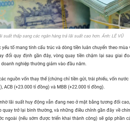
i suất thấp sang các ngân hàng trả lãi suất cao hơn. Ảnh: LÊ VŨ
 yếu tố mang tính cấu trúc và dòng tiền luân chuyển theo mùa 
y đổi quy định gần đây, vòng quay tiền chậm lại sau giai đo
ửi doanh nghiệp thường giảm vào đầu năm.
c nguồn vốn thay thế (chứng chỉ tiền gửi, trái phiếu, vốn nước 
g), ACB (+23.000 tỉ đồng) và MBB (+22.000 tỉ đồng).
ồi nhờ lãi suất huy động vẫn đang neo ở mặt bằng tương đối cao,
 quay trở lại bình thường, và những điều chỉnh gần đây về chí
ớc ngoài (nếu sớm được triển khai thành công) sẽ góp phần cả