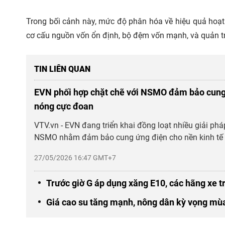
Trong bối cảnh này, mức độ phân hóa về hiệu quả hoạ
cơ cấu nguồn vốn ổn định, bộ đệm vốn mạnh, và quản trị r
TIN LIÊN QUAN
EVN phối hợp chặt chẽ với NSMO đảm bảo cung
nóng cực đoan
VTV.vn - EVN đang triển khai đồng loạt nhiều giải phá
NSMO nhằm đảm bảo cung ứng điện cho nền kinh tế v
27/05/2026 16:47 GMT+7
Trước giờ G áp dụng xăng E10, các hãng xe t
Giá cao su tăng mạnh, nông dân kỳ vọng mùa