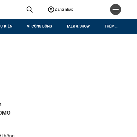
Đăng nhập
SỰ KIỆN
VÌ CỘNG ĐỒNG
TALK & SHOW
THÊM...
n
h OMO
ệ thống