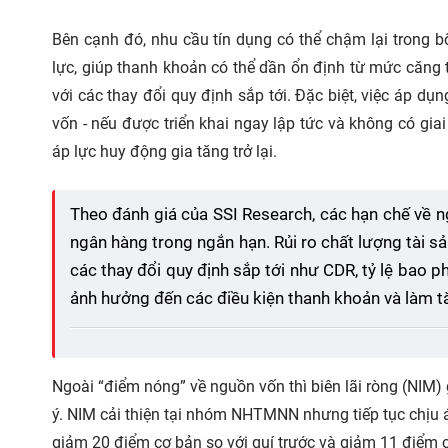
Bên cạnh đó, nhu cầu tín dụng có thể chậm lại trong 
lực, giúp thanh khoản có thể dần ổn định từ mức căng 
với các thay đổi quy định sắp tới. Đặc biệt, việc áp d
vốn - nếu được triển khai ngay lập tức và không có giai
áp lực huy động gia tăng trở lại.
Theo đánh giá của SSI Research, các hạn chế về n
ngân hàng trong ngắn hạn. Rủi ro chất lượng tài sả
các thay đổi quy định sắp tới như CDR, tỷ lệ bao p
ảnh hưởng đến các điều kiện thanh khoản và làm tăn
Ngoài “điểm nóng” về nguồn vốn thì biên lãi ròng (NIM) 
ý. NIM cải thiện tại nhóm NHTMNN nhưng tiếp tục chịu
giảm 20 điểm cơ bản so với quí trước và giảm 11 điểm c