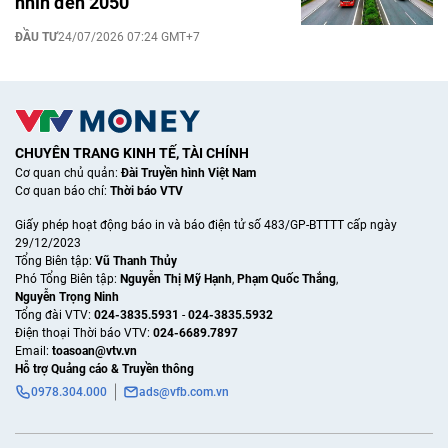
nhìn đến 2050
ĐẦU TƯ
24/07/2026 07:24 GMT+7
CHUYÊN TRANG KINH TẾ, TÀI CHÍNH
Cơ quan chủ quản:
Đài Truyền hình Việt Nam
Cơ quan báo chí:
Thời báo VTV
Giấy phép hoạt động báo in và báo điện tử số 483/GP-BTTTT cấp ngày
29/12/2023
Tổng Biên tập:
Vũ Thanh Thủy
Phó Tổng Biên tập:
Nguyễn Thị Mỹ Hạnh
,
Phạm Quốc Thắng
,
Nguyễn Trọng Ninh
Tổng đài VTV:
024-3835.5931
-
024-3835.5932
Ðiện thoại Thời báo VTV:
024-6689.7897
Email:
toasoan@vtv.vn
Hỗ trợ Quảng cáo & Truyền thông
0978.304.000
ads@vfb.com.vn