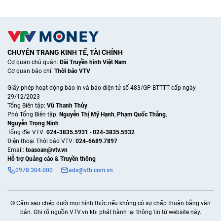
CHUYÊN TRANG KINH TẾ, TÀI CHÍNH
Cơ quan chủ quản:
Đài Truyền hình Việt Nam
Cơ quan báo chí:
Thời báo VTV
Giấy phép hoạt động báo in và báo điện tử số 483/GP-BTTTT cấp ngày
29/12/2023
Tổng Biên tập:
Vũ Thanh Thủy
Phó Tổng Biên tập:
Nguyễn Thị Mỹ Hạnh
,
Phạm Quốc Thắng
,
Nguyễn Trọng Ninh
Tổng đài VTV:
024-3835.5931
-
024-3835.5932
Ðiện thoại Thời báo VTV:
024-6689.7897
Email:
toasoan@vtv.vn
Hỗ trợ Quảng cáo & Truyền thông
0978.304.000
ads@vfb.com.vn
® Cấm sao chép dưới mọi hình thức nếu không có sự chấp thuận bằng văn
bản. Ghi rõ nguồn VTV.vn khi phát hành lại thông tin từ website này.