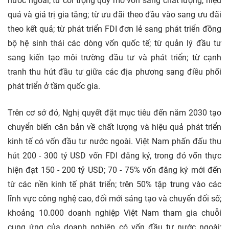
nước ngoài; từ coi trọng quy mô vốn sang chất lượng, hiệu
quả và giá trị gia tăng; từ ưu đãi theo đầu vào sang ưu đãi
theo kết quả; từ phát triển FDI đơn lẻ sang phát triển đồng
bộ hệ sinh thái các dòng vốn quốc tế; từ quản lý đầu tư
sang kiến tạo môi trường đầu tư và phát triển; từ cạnh
tranh thu hút đầu tư giữa các địa phương sang điều phối
phát triển ở tầm quốc gia.
Trên cơ sở đó, Nghị quyết đặt mục tiêu đến năm 2030 tạo
chuyển biến căn bản về chất lượng và hiệu quả phát triển
kinh tế có vốn đầu tư nước ngoài. Việt Nam phấn đấu thu
hút 200 - 300 tỷ USD vốn FDI đăng ký, trong đó vốn thực
hiện đạt 150 - 200 tỷ USD; 70 - 75% vốn đăng ký mới đến
từ các nền kinh tế phát triển; trên 50% tập trung vào các
lĩnh vực công nghệ cao, đổi mới sáng tạo và chuyển đổi số;
khoảng 10.000 doanh nghiệp Việt Nam tham gia chuỗi
cung ứng của doanh nghiệp có vốn đầu tư nước ngoài;