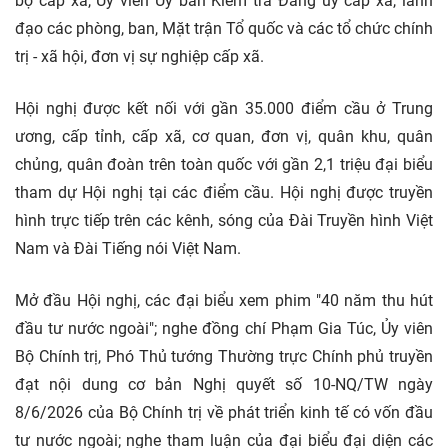
bộ cấp xã, Ủy viên Ủy ban Kiểm tra Đảng ủy cấp xã, lãnh
đạo các phòng, ban, Mặt trận Tổ quốc và các tổ chức chính
trị - xã hội, đơn vị sự nghiệp cấp xã.
Hội nghị được kết nối với gần 35.000 điểm cầu ở Trung
ương, cấp tỉnh, cấp xã, cơ quan, đơn vị, quân khu, quân
chủng, quân đoàn trên toàn quốc với gần 2,1 triệu đại biểu
tham dự Hội nghị tại các điểm cầu. Hội nghị được truyền
hình trực tiếp trên các kênh, sóng của Đài Truyền hình Việt
Nam và Đài Tiếng nói Việt Nam.
Mở đầu Hội nghị, các đại biểu xem phim "40 năm thu hút
đầu tư nước ngoài"; nghe đồng chí Phạm Gia Túc, Ủy viên
Bộ Chính trị, Phó Thủ tướng Thường trực Chính phủ truyền
đạt nội dung cơ bản Nghị quyết số 10-NQ/TW ngày
8/6/2026 của Bộ Chính trị về phát triển kinh tế có vốn đầu
tư nước ngoài; nghe tham luận của đại biểu đại diện các