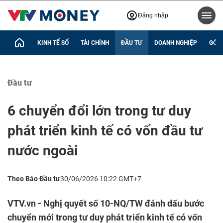
Đăng nhập
KINH TẾ SỐ
TÀI CHÍNH
ĐẦU TƯ
DOANH NGHIỆP
GÓC 
Đầu tư
6 chuyển đổi lớn trong tư duy
phát triển kinh tế có vốn đầu tư
nước ngoài
Theo Báo Đầu tư
30/06/2026 10:22 GMT+7
VTV.vn - Nghị quyết số 10-NQ/TW đánh dấu bước
chuyển mới trong tư duy phát triển kinh tế có vốn