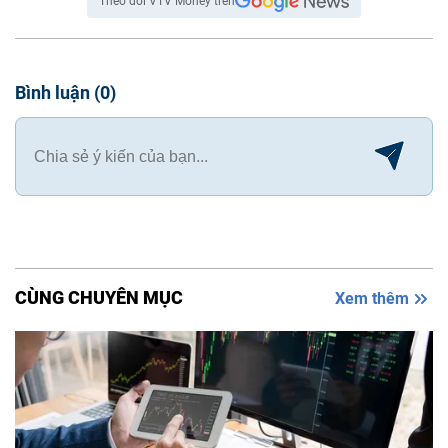
Theo dõi VTV Money trên
Bình luận
(
0
)
CÙNG CHUYÊN MỤC
Xem thêm