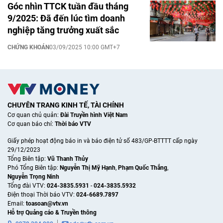
Góc nhìn TTCK tuần đầu tháng
9/2025: Đã đến lúc tìm doanh
nghiệp tăng trưởng xuất sắc
CHỨNG KHOÁN
03/09/2025 10:00 GMT+7
CHUYÊN TRANG KINH TẾ, TÀI CHÍNH
Cơ quan chủ quản:
Đài Truyền hình Việt Nam
Cơ quan báo chí:
Thời báo VTV
Giấy phép hoạt động báo in và báo điện tử số 483/GP-BTTTT cấp ngày
29/12/2023
Tổng Biên tập:
Vũ Thanh Thủy
Phó Tổng Biên tập:
Nguyễn Thị Mỹ Hạnh
,
Phạm Quốc Thắng
,
Nguyễn Trọng Ninh
Tổng đài VTV:
024-3835.5931
-
024-3835.5932
Ðiện thoại Thời báo VTV:
024-6689.7897
Email:
toasoan@vtv.vn
Hỗ trợ Quảng cáo & Truyền thông