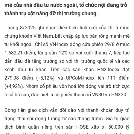
mẽ của nhà đầu tư nước ngoài, tổ chức nội đang trở
thành trụ cột nâng đỡ thị trường chung.
Tháng 8/2025 ghi nhận diễn biến tích cực của thị trường
chứng khoán Việt Nam, bất chấp áp lực bán ròng mạnh mẽ
từ khối ngoại. Chỉ số VN-Index đóng cửa phiên 29/8 ở mức
1.682,21 điểm, tăng gần 12% so với cuối tháng 7, tiếp tục
dẫn đầu đà tăng trưởng so với thị trường quốc tế và các
kênh đầu tư khác. Trên các sàn khác, HNX-Index đạt
279,98 điểm (+5,12%) và UPCoM-Index lên 111 điểm
(+4,92%). Nhóm cổ phiếu vốn hoá lớn đóng vai trò tích cực
ở cả ba sàn, đặc biệt là cổ phiếu thuộc rổ VN30 và HNX30.
Dòng tiền giao dịch vẫn dồi dào với thanh khoản duy trì
trạng thái sôi động tương tự các tháng trước. Giá trị giao
dịch bình quân riêng trên sàn HOSE xấp xỉ 50.000 tỷ