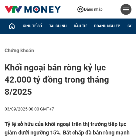
Đăng nhập
KINH TẾ SỐ
TÀI CHÍNH
ĐẦU TƯ
DOANH NGHIỆP
GÓC 
Chứng khoán
Khối ngoại bán ròng kỷ lục
42.000 tỷ đồng trong tháng
8/2025
03/09/2025 00:00 GMT+7
Tỷ lệ sở hữu của khối ngoại trên thị trường tiếp tục
giảm dưới ngưỡng 15%. Bất chấp đà bán ròng mạnh