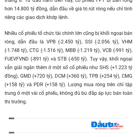
tháng 8. Từ đầu năm đến nay, cổ phiếu FPT bị bán ròng
hơn 14.800 tỷ đồng, dẫn đầu về giá trị rút ròng nếu chỉ tính
riêng các giao dịch khớp lệnh.
Nhiều cổ phiếu tổ chức tài chính lớn cũng bị khối ngoại bán
ròng, dẫn đầu là VPB (-2.450 tỷ), SSI (-2.056 tỷ), VHM
(-1.748 tỷ), CTG (-1.516 tỷ), MBB (-1.219 tỷ), VCB (-991 tỷ),
FUEVFVND (-891 tỷ) và STB (-650 tỷ). Tuy vậy, khối ngoại
vẫn giải ngân thêm ở một số cổ phiếu như SHS (+1.223 tỷ
đồng), GMD (+720 tỷ), DCM (+360 tỷ), TPB (+254 tỷ), CMG
(+158 tỷ) và PDR (+158 tỷ). Lượng mua ròng trên chỉ tập
trung ở một vài cổ phiếu, không đủ bù đắp áp lực bán toàn
thị trường.