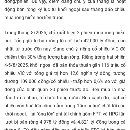
đồng/phiên. Dù vậy, điểm đáng chú ý của tháng là hoạt
động bán ròng kỷ lục từ khối ngoại sau tháng đảo chiều
mua ròng hiếm hoi liền trước.
Trong tháng 8/2025, chỉ xuất hiện 2 phiên mua ròng hiếm
hoi. Tổng giá trị bán ròng lên tới hơn 42.000 tỷ đồng, cao
nhất từ trước đến nay. Đáng chú ý, riêng cổ phiếu VIC đã
chiếm trên 30% tổng lượng bán ròng. Riêng trong hai phiên
4-5/8/2025, khối ngoại đã bán thỏa thuận gần 116 triệu cổ
phiếu VIC với tổng giá trị hơn 12,6 nghìn tỷ đồng, tương
đương 109.000 đồng/cổ phiếu - thấp hơn 0,6% so với giá
đóng cửa bình quân 20 phiên trước đó. Bên mua là nhà
đầu tư cá nhân, tổ chức trong nước. Bên cạnh đó, loạt cổ
phiếu vốn hoá lớn cũng nằm trong "tầm ngắm" chốt lời của
khối ngoại. Hai "ông lớn" phi tài chính gồm FPT và HPG lần
lượt bị bán ròng 4.978 tỷ đồng và 4.821 tỷ đồng trong cả