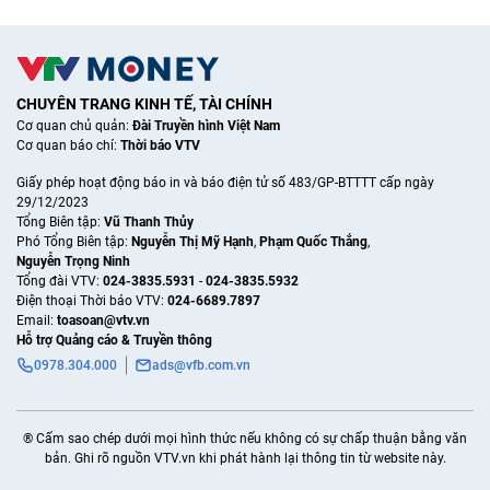
CHUYÊN TRANG KINH TẾ, TÀI CHÍNH
Cơ quan chủ quản:
Đài Truyền hình Việt Nam
Cơ quan báo chí:
Thời báo VTV
Giấy phép hoạt động báo in và báo điện tử số 483/GP-BTTTT cấp ngày
29/12/2023
Tổng Biên tập:
Vũ Thanh Thủy
Phó Tổng Biên tập:
Nguyễn Thị Mỹ Hạnh
,
Phạm Quốc Thắng
,
Nguyễn Trọng Ninh
Tổng đài VTV:
024-3835.5931
-
024-3835.5932
Ðiện thoại Thời báo VTV:
024-6689.7897
Email:
toasoan@vtv.vn
Hỗ trợ Quảng cáo & Truyền thông
0978.304.000
ads@vfb.com.vn
® Cấm sao chép dưới mọi hình thức nếu không có sự chấp thuận bằng văn
bản. Ghi rõ nguồn VTV.vn khi phát hành lại thông tin từ website này.