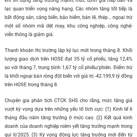
khi tín dụng tăng trưởng mạnh, mức định giá hấp dẫn và
lạc quan triển vọng nâng hạng. Các nhóm tăng tốt tiếp là
bất động sản, cảng biển, bảo hiểm, bán lẽ, thép... ngoại trừ
một số nhóm mã dệt may, khu công nghiệp, công nghệ-
viễn thông là giảm giá.
Thanh khoản thị trường lập kỷ lục mới trong tháng 8. Khối
lượng giao dịch trên HOSE đạt 35 tỷ cổ phiếu, tăng 12,4%
so với tháng 7, trung bình 1,67 tỷ cổ phiếu/phiên. Điểm trừ
là khối ngoại bán ròng đột biến với giá trị -42.199,9 tỷ đồng
trên HOSE trong tháng 8.
Chuyên gia phân tích CTCK SHS cho rằng, mức tăng giá
vượt kỳ vọng dựa trên những yếu tố tích cực: (1) Kinh tế 6
tháng đầu năm tăng trưởng ở mức cao. (2) Kết quả kinh
doanh của doanh nghiệp niêm yết tăng trưởng mạnh trong
quí II/2025. (3) Kỳ vọng động lực tăng trưởng mới đến từ