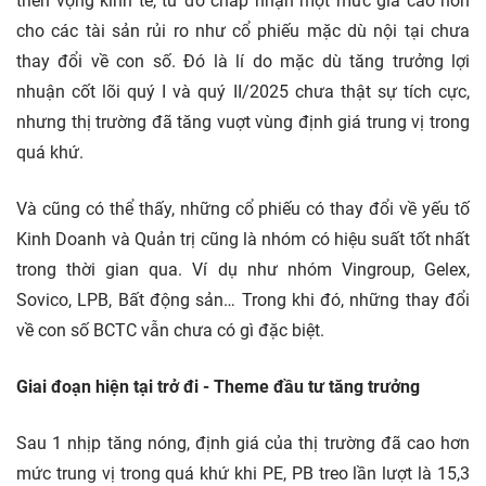
triển vọng kinh tế, từ đó chấp nhận một mức giá cao hơn
cho các tài sản rủi ro như cổ phiếu mặc dù nội tại chưa
thay đổi về con số. Đó là lí do mặc dù tăng trưởng lợi
nhuận cốt lõi quý I và quý II/2025 chưa thật sự tích cực,
nhưng thị trường đã tăng vuợt vùng định giá trung vị trong
quá khứ.
Và cũng có thể thấy, những cổ phiếu có thay đổi về yếu tố
Kinh Doanh và Quản trị cũng là nhóm có hiệu suất tốt nhất
trong thời gian qua. Ví dụ như nhóm Vingroup, Gelex,
Sovico, LPB, Bất động sản… Trong khi đó, những thay đổi
về con số BCTC vẫn chưa có gì đặc biệt.
Giai đoạn hiện tại trở đi - Theme đầu tư tăng trưởng
Sau 1 nhịp tăng nóng, định giá của thị trường đã cao hơn
mức trung vị trong quá khứ khi PE, PB treo lần lượt là 15,3