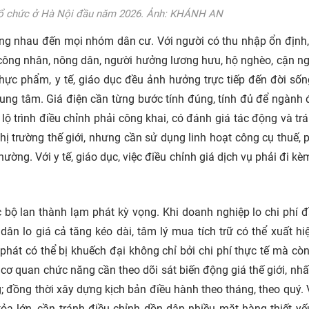
tổ chức ở Hà Nội đầu năm 2026. Ảnh: KHÁNH AN
ng nhau đến mọi nhóm dân cư. Với người có thu nhập ổn định,
i công nhân, nông dân, người hưởng lương hưu, hộ nghèo, cận n
 thực phẩm, y tế, giáo dục đều ảnh hưởng trực tiếp đến đời số
 trung tâm. Giá điện cần từng bước tính đúng, tính đủ để ngành 
ộ trình điều chỉnh phải công khai, có đánh giá tác động và tr
ị trường thế giới, nhưng cần sử dụng linh hoạt công cụ thuế, p
ường. Với y tế, giáo dục, việc điều chỉnh giá dịch vụ phải đi kè
c bộ lan thành lạm phát kỳ vọng. Khi doanh nghiệp lo chi phí 
dân lo giá cả tăng kéo dài, tâm lý mua tích trữ có thể xuất hi
 phát có thể bị khuếch đại không chỉ bởi chi phí thực tế mà còn
cơ quan chức năng cần theo dõi sát biến động giá thế giới, nhất
ng; đồng thời xây dựng kịch bản điều hành theo tháng, theo quý. 
a lớn, cần tránh điều chỉnh dồn dập nhiều mặt hàng thiết yế