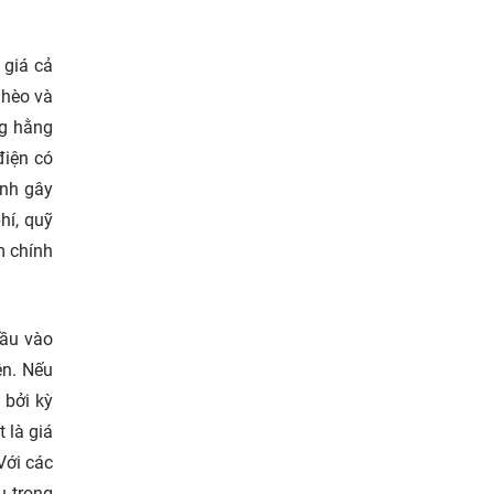
 giá cả
ghèo và
ng hằng
điện có
ánh gây
hí, quỹ
m chính
đầu vào
ện. Nếu
 bởi kỳ
 là giá
Với các
u trong