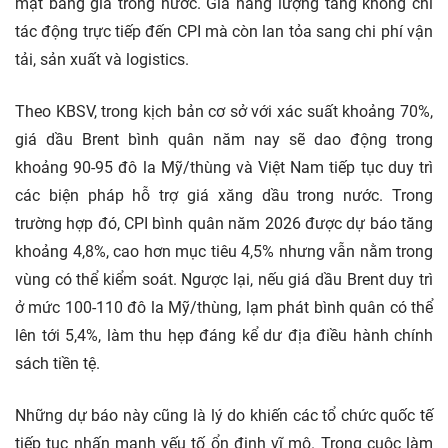
mặt bằng giá trong nước. Giá năng lượng tăng không chỉ
tác động trực tiếp đến CPI mà còn lan tỏa sang chi phí vận
tải, sản xuất và logistics.
Theo KBSV, trong kịch bản cơ sở với xác suất khoảng 70%,
giá dầu Brent bình quân năm nay sẽ dao động trong
khoảng 90-95 đô la Mỹ/thùng và Việt Nam tiếp tục duy trì
các biện pháp hỗ trợ giá xăng dầu trong nước. Trong
trường hợp đó, CPI bình quân năm 2026 được dự báo tăng
khoảng 4,8%, cao hơn mục tiêu 4,5% nhưng vẫn nằm trong
vùng có thể kiểm soát. Ngược lại, nếu giá dầu Brent duy trì
ở mức 100-110 đô la Mỹ/thùng, lạm phát bình quân có thể
lên tới 5,4%, làm thu hẹp đáng kể dư địa điều hành chính
sách tiền tệ.
Những dự báo này cũng là lý do khiến các tổ chức quốc tế
tiếp tục nhấn mạnh yếu tố ổn định vĩ mô. Trong cuộc làm