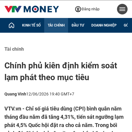
Đăng nhập
KINH TẾ SỐ
TÀI CHÍNH
ĐẦU TƯ
DOANH NGHIỆP
GÓC 
Tài chính
Chính phủ kiên định kiểm soát
lạm phát theo mục tiêu
Quang Vinh
12/06/2026 19:40 GMT+7
VTV.vn - Chỉ số giá tiêu dùng (CPI) bình quân năm
tháng đầu năm đã tăng 4,31%, tiến sát ngưỡng lạm
phát 4,5% Quốc hội đặt ra cho cả năm. Trong bối