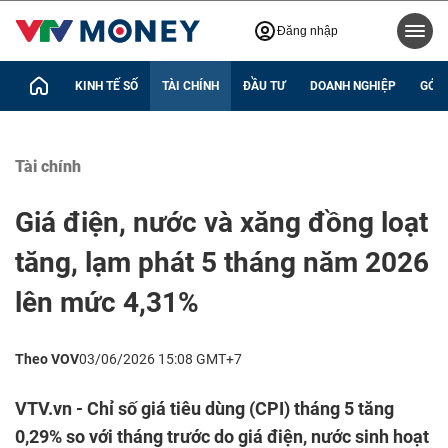
Đăng nhập
KINH TẾ SỐ
TÀI CHÍNH
ĐẦU TƯ
DOANH NGHIỆP
GÓC 
Tài chính
Giá điện, nước và xăng đồng loạt
tăng, lạm phát 5 tháng năm 2026
lên mức 4,31%
Theo VOV
03/06/2026 15:08 GMT+7
VTV.vn - Chỉ số giá tiêu dùng (CPI) tháng 5 tăng
0,29% so với tháng trước do giá điện, nước sinh hoạt