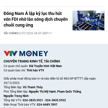
Đông Nam Á lập kỷ lục thu hút
vốn FDI nhờ làn sóng dịch chuyển
chuỗi cung ứng
TÀI CHÍNH
22/07/2026 08:45 GMT+7
CHUYÊN TRANG KINH TẾ, TÀI CHÍNH
Cơ quan chủ quản:
Đài Truyền hình Việt Nam
Cơ quan báo chí:
Thời báo VTV
Giấy phép hoạt động báo in và báo điện tử số 483/GP-BTTTT cấp ngày
29/12/2023
Tổng Biên tập:
Vũ Thanh Thủy
Phó Tổng Biên tập:
Nguyễn Thị Mỹ Hạnh
,
Phạm Quốc Thắng
,
Nguyễn Trọng Ninh
Tổng đài VTV:
024-3835.5931
-
024-3835.5932
Ðiện thoại Thời báo VTV:
024-6689.7897