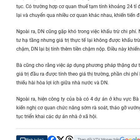
tục. Có trường hợp cơ quan thuế tạm tính khoảng 24 tỉ
lại và chuyển qua nhiều cơ quan khác nhau, khiến tiến đ
Ngoài ra, DN cũng gặp khó trong việc khấu trừ chi phí
tư hạ tầng nhưng giá trị thực tế lại không được khấu tr
chậm, DN lại bị tính thêm tiền chậm nộp. Điều này khiế
Bà cũng cho rằng việc áp dụng phương pháp thặng dư tro
giá trị đầu ra được tính theo giá thị trường, phần chi p
thiếu hài hòa lợi ích giữa nhà nước và DN.
Ngoài ra, hiện công ty của bà có 4 dự án ở khu vực B
kiến nghị cơ quan chức năng sớm rà soát, tháo gỡ vướ
tục triển khai các dự án nhà ở xã hội.
Theo dõi VTV Money trên