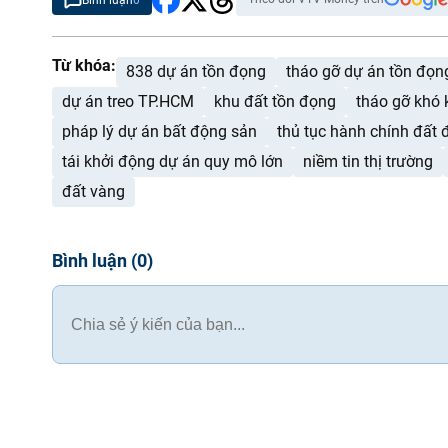
Bình luận
0
Từ khóa:
838 dự án tồn đọng
tháo gỡ dự án tồn đọn
dự án treo TP.HCM
khu đất tồn đọng
tháo gỡ khó 
pháp lý dự án bất động sản
thủ tục hành chính đất 
tái khởi động dự án quy mô lớn
niềm tin thị trường
đất vàng
Bình luận
(
0
)