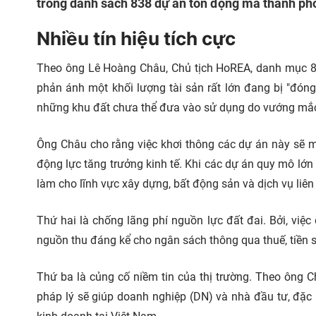
trong danh sách 838 dự án tồn đọng mà thành phố
Nhiều tín hiệu tích cực
Theo ông Lê Hoàng Châu, Chủ tịch HoREA, danh mục 83
phản ánh một khối lượng tài sản rất lớn đang bị "đón
những khu đất chưa thể đưa vào sử dụng do vướng mắc
Ông Châu cho rằng việc khơi thông các dự án này sẽ man
động lực tăng trưởng kinh tế. Khi các dự án quy mô lớn 
làm cho lĩnh vực xây dựng, bất động sản và dịch vụ liên
Thứ hai là chống lãng phí nguồn lực đất đai. Bởi, vi
nguồn thu đáng kể cho ngân sách thông qua thuế, tiền s
Thứ ba là củng cố niềm tin của thị trường. Theo ông 
pháp lý sẽ giúp doanh nghiệp (DN) và nhà đầu tư, đặc 