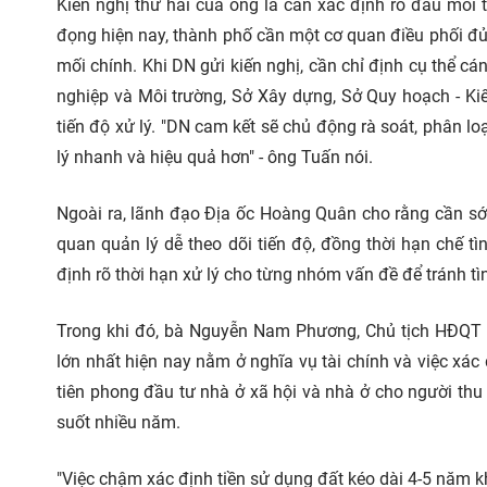
Kiến nghị thứ hai của ông là cần xác định rõ đầu mối 
đọng hiện nay, thành phố cần một cơ quan điều phối đủ
mối chính. Khi DN gửi kiến nghị, cần chỉ định cụ thể c
nghiệp và Môi trường, Sở Xây dựng, Sở Quy hoạch - Kiế
tiến độ xử lý. "DN cam kết sẽ chủ động rà soát, phân 
lý nhanh và hiệu quả hơn" - ông Tuấn nói.
Ngoài ra, lãnh đạo Địa ốc Hoàng Quân cho rằng cần sớm
quan quản lý dễ theo dõi tiến độ, đồng thời hạn chế tì
định rõ thời hạn xử lý cho từng nhóm vấn đề để tránh t
Trong khi đó, bà Nguyễn Nam Phương, Chủ tịch HĐQT
lớn nhất hiện nay nằm ở nghĩa vụ tài chính và việc xác
tiên phong đầu tư nhà ở xã hội và nhà ở cho người th
suốt nhiều năm.
"Việc chậm xác định tiền sử dụng đất kéo dài 4-5 năm k