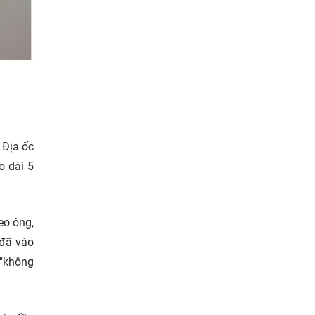
 Địa ốc
o dài 5
eo ông,
 đã vào
 "không