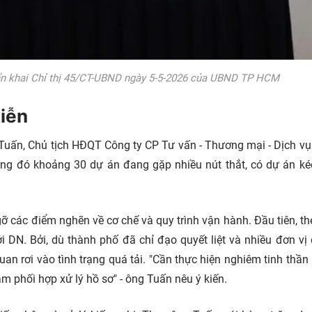
riển khai Chỉ thị 45/CT-UBND ngày 5-5-2026 của UBND TP HCM
tiễn
Tuấn, Chủ tịch HĐQT Công ty CP Tư vấn - Thương mại - Dịch vụ
ong đó khoảng 30 dự án đang gặp nhiều nút thắt, có dự án ké
ỡ các điểm nghẽn về cơ chế và quy trình vận hành. Đầu tiên, th
i DN. Bởi, dù thành phố đã chỉ đạo quyết liệt và nhiều đơn vị
an rơi vào tình trạng quá tải. "Cần thực hiện nghiêm tinh thần
m phối hợp xử lý hồ sơ" - ông Tuấn nêu ý kiến.