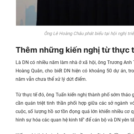
Ông Lê Hoàng Châu phát biểu tại hội nghị t
Thêm những kiến nghị từ thực 
Là DN có nhiều năm làm nhà ở xã hội, ông Trương Anh 
Hoàng Quân, cho biết DN hiện có khoảng 50 dự án, tr
năm vẫn chưa thể xử lý dứt điểm.
Từ thực tế đó, ông Tuấn kiến nghị thành phố sớm tháo g
cần quán triệt tinh thần phối hợp giữa các sở ngành vớ
cuộc, số lượng hồ sơ tồn đọng quá lớn khiến nhiều cơ qu
hình sự hóa các quan hệ kinh tế" để cán bộ và DN yên tâ