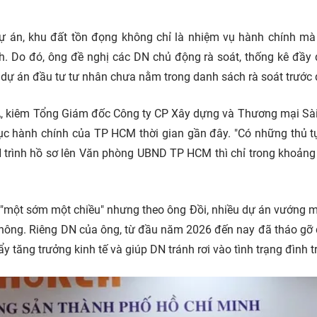
 án, khu đất tồn đọng không chỉ là nhiệm vụ hành chính mà
h. Do đó, ông đề nghị các DN chủ động rà soát, thống kê đầy 
à dự án đầu tư tư nhân chưa nằm trong danh sách rà soát trước 
EA, kiêm Tổng Giám đốc Công ty CP Xây dựng và Thương mại Sà
 tục hành chính của TP HCM thời gian gần đây. "Có những thủ t
 trình hồ sơ lên Văn phòng UBND TP HCM thì chỉ trong khoảng
h "một sớm một chiều" nhưng theo ông Đồi, nhiều dự án vướng 
 thông. Riêng DN của ông, từ đầu năm 2026 đến nay đã tháo gỡ
 tăng trưởng kinh tế và giúp DN tránh rơi vào tình trạng đình tr