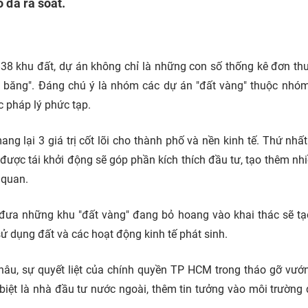
 đã rà soát.
8 khu đất, dự án không chỉ là những con số thống kê đơn t
g băng". Đáng chú ý là nhóm các dự án "đất vàng" thuộc nhóm
 pháp lý phức tạp.
g lại 3 giá trị cốt lõi cho thành phố và nền kinh tế. Thứ nhất
được tái khởi động sẽ góp phần kích thích đầu tư, tạo thêm nhi
 quan.
ệc đưa những khu "đất vàng" đang bỏ hoang vào khai thác sẽ t
ử dụng đất và các hoạt động kinh tế phát sinh.
Châu, sự quyết liệt của chính quyền TP HCM trong tháo gỡ vư
biệt là nhà đầu tư nước ngoài, thêm tin tưởng vào môi trường 