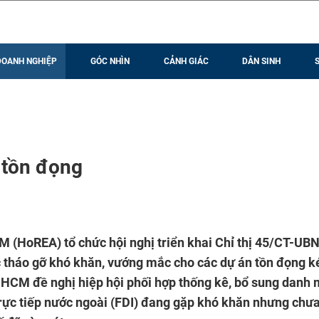
DOANH NGHIỆP
GÓC NHÌN
CẢNH GIÁC
DÂN SINH
 tồn đọng
M (HoREA) tổ chức hội nghị triển khai Chỉ thị 45/CT-UB
 tháo gỡ khó khăn, vướng mắc cho các dự án tồn đọng k
TP HCM đề nghị hiệp hội phối hợp thống kê, bổ sung danh
 trực tiếp nước ngoài (FDI) đang gặp khó khăn nhưng ch