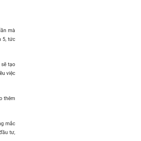
huần mà
 5, tức
 sẽ tạo
ều việc
ạo thêm
ớng mắc
đầu tư,