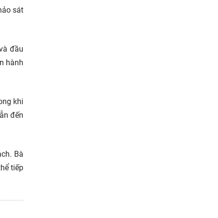
hảo sát
 và đầu
an hành
ong khi
dẫn đến
ạch. Bà
hể tiếp