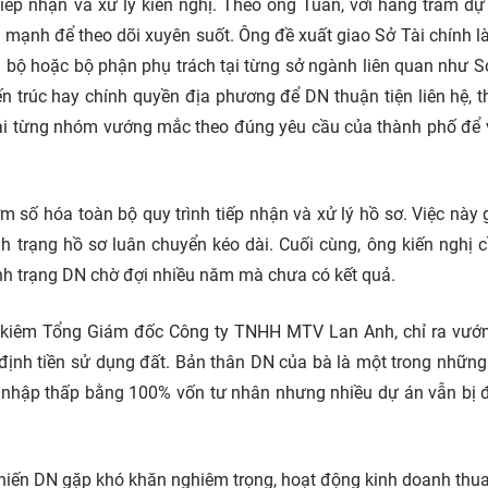
tiếp nhận và xử lý kiến nghị. Theo ông Tuấn, với hàng trăm dự
 mạnh để theo dõi xuyên suốt. Ông đề xuất giao Sở Tài chính 
án bộ hoặc bộ phận phụ trách tại từng sở ngành liên quan như 
n trúc hay chính quyền địa phương để DN thuận tiện liên hệ, t
loại từng nhóm vướng mắc theo đúng yêu cầu của thành phố để 
 số hóa toàn bộ quy trình tiếp nhận và xử lý hồ sơ. Việc này 
nh trạng hồ sơ luân chuyển kéo dài. Cuối cùng, ông kiến nghị 
ình trạng DN chờ đợi nhiều năm mà chưa có kết quả.
 kiêm Tổng Giám đốc Công ty TNHH MTV Lan Anh, chỉ ra vướ
 định tiền sử dụng đất. Bản thân DN của bà là một trong những
u nhập thấp bằng 100% vốn tư nhân nhưng nhiều dự án vẫn bị đ
hiến DN gặp khó khăn nghiêm trọng, hoạt động kinh doanh thua 