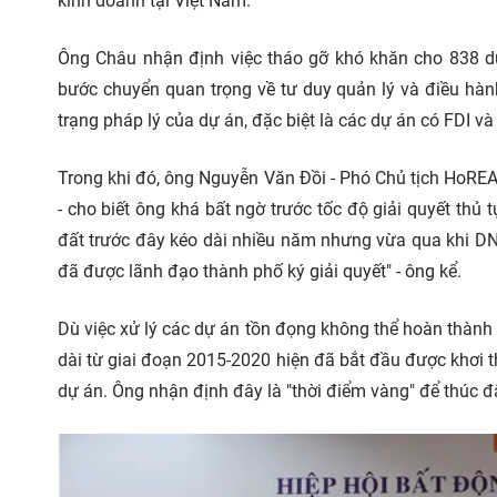
kinh doanh tại Việt Nam.
Ông Châu nhận định việc tháo gỡ khó khăn cho 838 dự
bước chuyển quan trọng về tư duy quản lý và điều hàn
trạng pháp lý của dự án, đặc biệt là các dự án có FDI v
Trong khi đó, ông Nguyễn Văn Đồi - Phó Chủ tịch HoR
- cho biết ông khá bất ngờ trước tốc độ giải quyết thủ
đất trước đây kéo dài nhiều năm nhưng vừa qua khi DN
đã được lãnh đạo thành phố ký giải quyết" - ông kể.
Dù việc xử lý các dự án tồn đọng không thể hoàn thàn
dài từ giai đoạn 2015-2020 hiện đã bắt đầu được khơi
dự án. Ông nhận định đây là "thời điểm vàng" để thúc đẩy