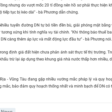
 đồng nhưng do vượt mốc 20 tỉ đồng nên hồ sơ phải thực hiện k
ộ tiếp tục bị kéo dài" - bà Phương dẫn chứng.
. Nhiều tuyến đường DN tự bỏ tiền đền bù, giải phóng mặt bằng
ừ tương xứng khi tính nghĩa vụ tài chính. "Khi thông báo thuế b
n DN càng thêm áp lực và mất động lực đầu tư" - bà Phương nói.
ng định giá đất hiện chưa phản ánh sát thực tế thị trường. Tr
hí khấu trừ lại áp dụng theo khung giá nhà nước thấp hơn nhiều, 
à Rịa - Vũng Tàu đang gặp nhiều vướng mắc pháp lý và quy ho
ng mắc, bảo đảm quy hoạch thống nhất và minh bạch để DN có t