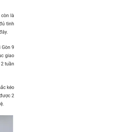
 còn là
đủ tình
đây.
i Gòn 9
ục giao
 2 tuần
mắc kéo
 được 2
ệ.