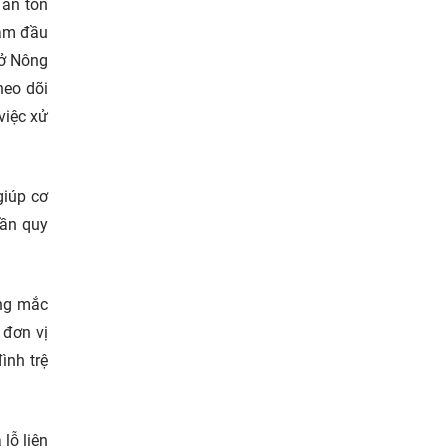
 án tồn
làm đầu
Sở Nông
heo dõi
việc xử
giúp cơ
cần quy
ng mắc
 đơn vị
ình trệ
lỗ liên