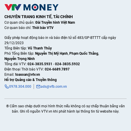
CHUYÊN TRANG KINH TẾ, TÀI CHÍNH
Cơ quan chủ quản:
Đài Truyền hình Việt Nam
Cơ quan báo chí:
Thời báo VTV
Giấy phép hoạt động báo in và báo điện tử số 483/GP-BTTTT cấp ngày
29/12/2023
Tổng Biên tập:
Vũ Thanh Thủy
Phó Tổng Biên tập:
Nguyễn Thị Mỹ Hạnh
,
Phạm Quốc Thắng
,
Nguyễn Trọng Ninh
Tổng đài VTV:
024-3835.5931
-
024-3835.5932
Ðiện thoại Thời báo VTV:
024-6689.7897
Email:
toasoan@vtv.vn
Hỗ trợ Quảng cáo & Truyền thông
0978.304.000
ads@vfb.com.vn
® Cấm sao chép dưới mọi hình thức nếu không có sự chấp thuận bằng văn
bản. Ghi rõ nguồn VTV.vn khi phát hành lại thông tin từ website này.