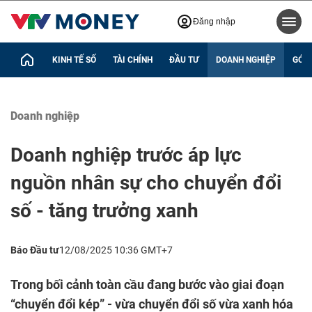
Đăng nhập
KINH TẾ SỐ
TÀI CHÍNH
ĐẦU TƯ
DOANH NGHIỆP
GÓC 
Doanh nghiệp
Doanh nghiệp trước áp lực
nguồn nhân sự cho chuyển đổi
số - tăng trưởng xanh
Báo Đầu tư
12/08/2025 10:36 GMT+7
Trong bối cảnh toàn cầu đang bước vào giai đoạn
“chuyển đổi kép” - vừa chuyển đổi số vừa xanh hóa