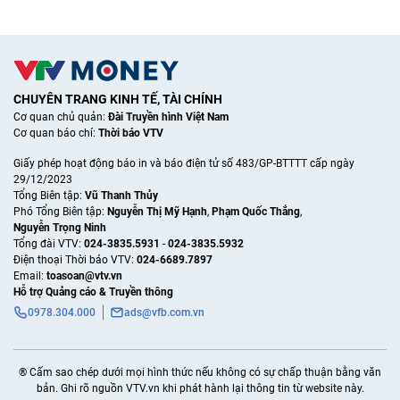
CHUYÊN TRANG KINH TẾ, TÀI CHÍNH
Cơ quan chủ quản:
Đài Truyền hình Việt Nam
Cơ quan báo chí:
Thời báo VTV
Giấy phép hoạt động báo in và báo điện tử số 483/GP-BTTTT cấp ngày
29/12/2023
Tổng Biên tập:
Vũ Thanh Thủy
Phó Tổng Biên tập:
Nguyễn Thị Mỹ Hạnh
,
Phạm Quốc Thắng
,
Nguyễn Trọng Ninh
Tổng đài VTV:
024-3835.5931
-
024-3835.5932
Ðiện thoại Thời báo VTV:
024-6689.7897
Email:
toasoan@vtv.vn
Hỗ trợ Quảng cáo & Truyền thông
0978.304.000
ads@vfb.com.vn
® Cấm sao chép dưới mọi hình thức nếu không có sự chấp thuận bằng văn
bản. Ghi rõ nguồn VTV.vn khi phát hành lại thông tin từ website này.