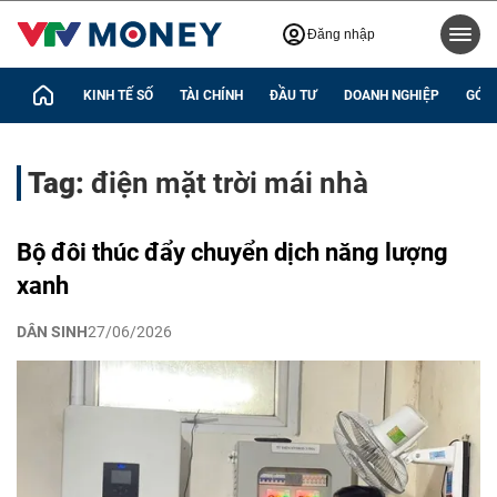
Đăng nhập
KINH TẾ SỐ
TÀI CHÍNH
ĐẦU TƯ
DOANH NGHIỆP
GÓC 
Tag:
điện mặt trời mái nhà
Bộ đôi thúc đẩy chuyển dịch năng lượng
xanh
DÂN SINH
27/06/2026