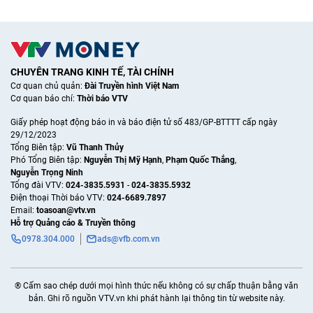
CHUYÊN TRANG KINH TẾ, TÀI CHÍNH
Cơ quan chủ quản:
Đài Truyền hình Việt Nam
Cơ quan báo chí:
Thời báo VTV
Giấy phép hoạt động báo in và báo điện tử số 483/GP-BTTTT cấp ngày
29/12/2023
Tổng Biên tập:
Vũ Thanh Thủy
Phó Tổng Biên tập:
Nguyễn Thị Mỹ Hạnh
,
Phạm Quốc Thắng
,
Nguyễn Trọng Ninh
Tổng đài VTV:
024-3835.5931
-
024-3835.5932
Ðiện thoại Thời báo VTV:
024-6689.7897
Email:
toasoan@vtv.vn
Hỗ trợ Quảng cáo & Truyền thông
0978.304.000
ads@vfb.com.vn
® Cấm sao chép dưới mọi hình thức nếu không có sự chấp thuận bằng văn
bản. Ghi rõ nguồn VTV.vn khi phát hành lại thông tin từ website này.