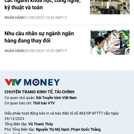
các ngành khoa học, công nghệ,
kỹ thuật và toán
NGÂN HÀNG
31/08/2025 10:43 GMT+7
Nhu cầu nhân sự ngành ngân
hàng đang thay đổi
NGÂN HÀNG
30/08/2025 10:20 GMT+7
CHUYÊN TRANG KINH TẾ, TÀI CHÍNH
Cơ quan chủ quản:
Đài Truyền hình Việt Nam
Cơ quan báo chí:
Thời báo VTV
Giấy phép hoạt động báo in và báo điện tử số 483/GP-BTTTT cấp ngày
29/12/2023
Tổng Biên tập:
Vũ Thanh Thủy
Phó Tổng Biên tập:
Nguyễn Thị Mỹ Hạnh
,
Phạm Quốc Thắng
,