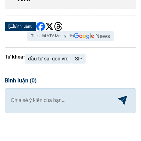
Bình luận
0
Theo dõi VTV Money trên
Từ khóa:
đầu tư sài gòn vrg
SIP
Bình luận
(
0
)