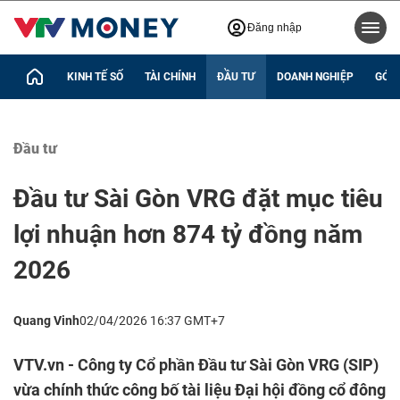
Đăng nhập
KINH TẾ SỐ
TÀI CHÍNH
ĐẦU TƯ
DOANH NGHIỆP
GÓC 
Đầu tư
Đầu tư Sài Gòn VRG đặt mục tiêu
lợi nhuận hơn 874 tỷ đồng năm
2026
Quang Vinh
02/04/2026 16:37 GMT+7
VTV.vn - Công ty Cổ phần Đầu tư Sài Gòn VRG (SIP)
vừa chính thức công bố tài liệu Đại hội đồng cổ đông