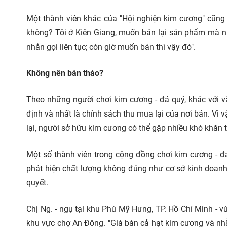
Một thành viên khác của "Hội nghiện kim cương" cũn
không? Tôi ở Kiên Giang, muốn bán lại sản phẩm mà nhắ
nhắn gọi liên tục; còn giờ muốn bán thì vậy đó".
Không nên bán tháo?
Theo những người chơi kim cương - đá quý, khác với và
định và nhất là chính sách thu mua lại của nơi bán. Vì
lại, người sở hữu kim cương có thể gặp nhiều khó khăn 
Một số thành viên trong cộng đồng chơi kim cương - đ
phát hiện chất lượng không đúng như cơ sở kinh doanh
quyết.
Chị Ng. - ngụ tại khu Phú Mỹ Hưng, TP. Hồ Chí Minh - v
khu vực chợ An Đông. "Giá bán cả hạt kim cương và nhẫ