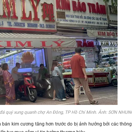
, đá quý xung quanh chợ An Đông, TP Hồ Chí Minh. Ảnh: SƠN NHUN
n bán kim cương tăng hơn trước do bị ảnh hưởng bởi các thông 