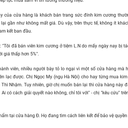
iếp tục mua sắm vì tin tưởng thương hiệu.
nay của cửa hàng là khách bán trang sức đính kim cương thư
 lại gần như không mất giá. Dù vậy, trên thực tế, không ít khá
am kết ban đầu.
t: "Tôi đã bán viên kim cương ở tiệm L.N do mấy ngày nay bị t
i giá thấp hơn 5%".
ành viên, nhiều người bày tỏ lo ngại vì một số cửa hàng mà 
n lạc được. Chị Ngọc My (ngụ Hà Nội) cho hay từng mua ki
ô Thì Nhậm. Tuy nhiên, giờ chị muốn bán lại thì cửa hàng này 
Ai có cách giải quyết nào không, chỉ tôi với" - chị "kêu cứu" tr
ẩm tại cửa hàng Đ. Họ đang tìm cách liên kết để bảo vệ quyền 