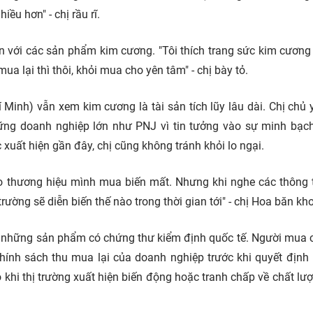
ều hơn" - chị rầu rĩ.
hơn với các sản phẩm kim cương. "Tôi thích trang sức kim cươn
ua lại thì thôi, khỏi mua cho yên tâm" - chị bày tỏ.
Minh) vẫn xem kim cương là tài sản tích lũy lâu dài. Chị chủ 
ng doanh nghiệp lớn như PNJ vì tin tưởng vào sự minh bạc
 xuất hiện gần đây, chị cũng không tránh khỏi lo ngại.
o thương hiệu mình mua biến mất. Nhưng khi nghe các thông t
rường sẽ diễn biến thế nào trong thời gian tới" - chị Hoa băn kh
n những sản phẩm có chứng thư kiểm định quốc tế. Người mua 
chính sách thu mua lại của doanh nghiệp trước khi quyết định
ro khi thị trường xuất hiện biến động hoặc tranh chấp về chất lư