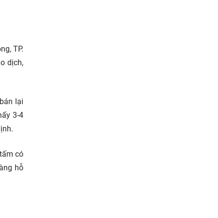
ng, TP.
o dịch,
bán lại
hấy 3-4
ịnh.
 tấm có
hàng hỗ