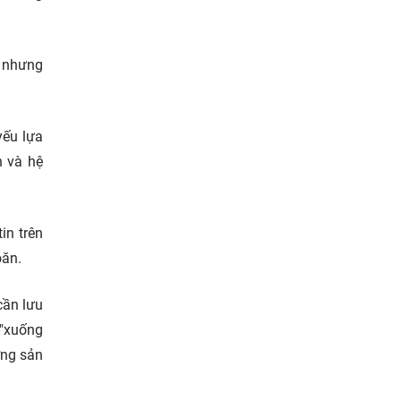
g nhưng
yếu lựa
h và hệ
in trên
oăn.
cần lưu
 "xuống
ợng sản