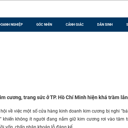
DOANH NGHIỆP
GÓC NHÌN
CẢNH GIÁC
DÂN SINH
kim cương, trang sức ở TP. Hồ Chí Minh hiện khá trầm lắn
 hội về việc một số cửa hàng kinh doanh kim cương bị nghi "b
" khiến không ít người đang nắm giữ kim cương rơi vào tâm t
hồi vốn, chấp nhận khoản lỗ đáng kể.