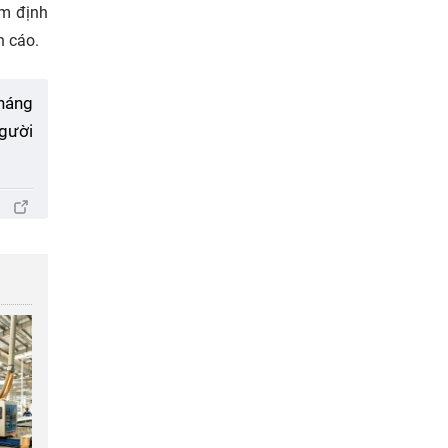
ám định
n cáo.
háng
người