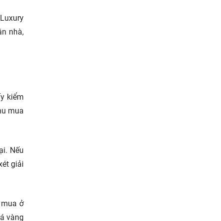
 Luxury
ận nhà,
ấy kiểm
thu mua
ại. Nếu
ét giải
n mua ở
iá vàng