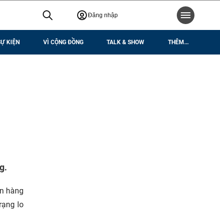
Đăng nhập
SỰ KIỆN
VÌ CỘNG ĐỒNG
TALK & SHOW
THÊM...
g.
án hàng
rạng lo