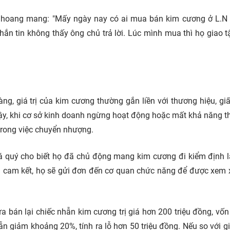
g hoang mang: "Mấy ngày nay có ai mua bán kim cương ở L.N
n tin không thấy ông chủ trả lời. Lúc mình mua thì họ giao t
ng, giá trị của kim cương thường gắn liền với thương hiệu, gi
 vậy, khi cơ sở kinh doanh ngừng hoạt động hoặc mất khả năng 
trong việc chuyển nhượng.
á quý cho biết họ đã chủ động mang kim cương đi kiểm định l
 cam kết, họ sẽ gửi đơn đến cơ quan chức năng để được xem x
ừa bán lại chiếc nhẫn kim cương trị giá hơn 200 triệu đồng, vố
n giảm khoảng 20%, tính ra lỗ hơn 50 triệu đồng. Nếu so với g