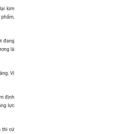
lại kim
n phẩm,
ời đang
ương là
àng. Vì
ểm định
ăng lực
 thì cứ