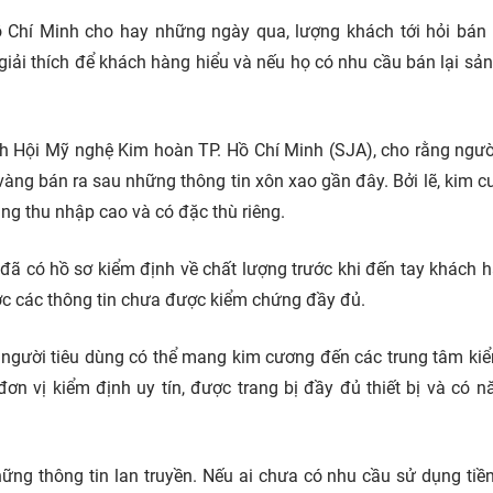
ồ Chí Minh cho hay những ngày qua, lượng khách tới hỏi bán 
iải thích để khách hàng hiểu và nếu họ có nhu cầu bán lại sả
ch Hội Mỹ nghệ Kim hoàn TP. Hồ Chí Minh (SJA), cho rằng ngư
ng bán ra sau những thông tin xôn xao gần đây. Bởi lẽ, kim c
g thu nhập cao và có đặc thù riêng.
đã có hồ sơ kiểm định về chất lượng trước khi đến tay khách h
ớc các thông tin chưa được kiểm chứng đầy đủ.
 người tiêu dùng có thể mang kim cương đến các trung tâm ki
 đơn vị kiểm định uy tín, được trang bị đầy đủ thiết bị và có n
ng thông tin lan truyền. Nếu ai chưa có nhu cầu sử dụng tiền