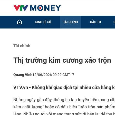
KINH TẾ SỐ
TÀI CHÍNH
ĐẦU TƯ
Tài chính
Thị trường kim cương xáo trộn
Quang Vinh
12/06/2026 09:29 GMT+7
VTV.vn - Không khí giao dịch tại nhiều cửa hàng 
Những ngày gần đây, thông tin lan truyền trên mạng xã
kém chất lượng" hoặc có dấu hiệu "tráo trộn sản phẩm
lắng. Nhiều người vội mang trang sức đi bán lại để thu 