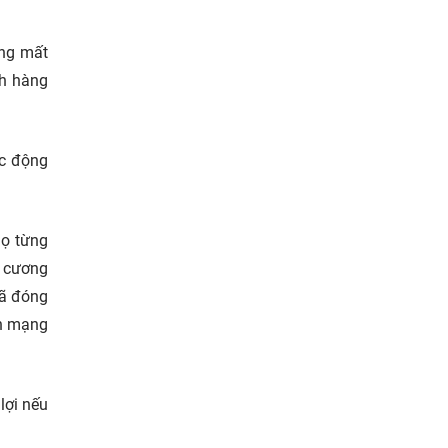
ờng mất
ch hàng
ác động
họ từng
m cương
đã đóng
ên mạng
lợi nếu