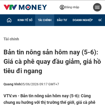
Đăng nhập
KINH TẾ SỐ
TÀI CHÍNH
ĐẦU TƯ
DOANH NGHIỆP
GÓC 
Tài chính
Bản tin nông sản hôm nay (5-6):
Giá cà phê quay đầu giảm, giá hồ
tiêu đi ngang
Quang Vinh
05/06/2026 09:17 GMT+7
VTV.vn - Bản tin nông sản hôm nay (5-6): Cùng
chung xu hướng với thị trường thế giới, giá cà phê