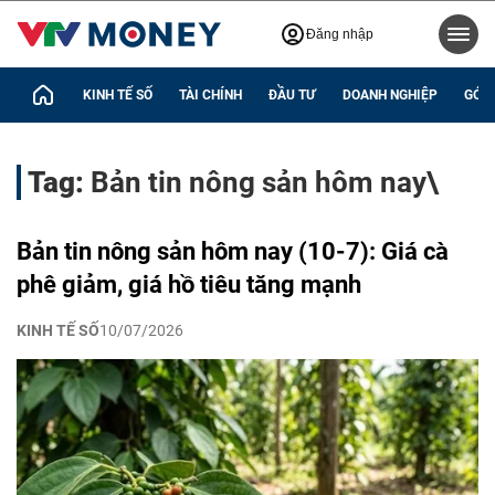
Đăng nhập
KINH TẾ SỐ
TÀI CHÍNH
ĐẦU TƯ
DOANH NGHIỆP
GÓC 
Tag:
Bản tin nông sản hôm nay\
Bản tin nông sản hôm nay (10-7): Giá cà
phê giảm, giá hồ tiêu tăng mạnh
KINH TẾ SỐ
10/07/2026