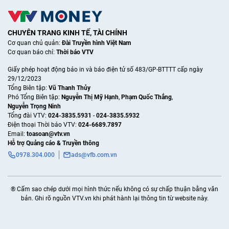
CHUYÊN TRANG KINH TẾ, TÀI CHÍNH
Cơ quan chủ quản:
Đài Truyền hình Việt Nam
Cơ quan báo chí:
Thời báo VTV
Giấy phép hoạt động báo in và báo điện tử số 483/GP-BTTTT cấp ngày
29/12/2023
Tổng Biên tập:
Vũ Thanh Thủy
Phó Tổng Biên tập:
Nguyễn Thị Mỹ Hạnh
,
Phạm Quốc Thắng
,
Nguyễn Trọng Ninh
Tổng đài VTV:
024-3835.5931
-
024-3835.5932
Ðiện thoại Thời báo VTV:
024-6689.7897
Email:
toasoan@vtv.vn
Hỗ trợ Quảng cáo & Truyền thông
0978.304.000
ads@vfb.com.vn
® Cấm sao chép dưới mọi hình thức nếu không có sự chấp thuận bằng văn
bản. Ghi rõ nguồn VTV.vn khi phát hành lại thông tin từ website này.