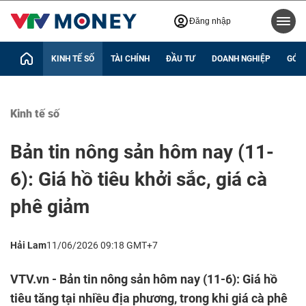
Đăng nhập
KINH TẾ SỐ
TÀI CHÍNH
ĐẦU TƯ
DOANH NGHIỆP
GÓC 
Kinh tế số
Bản tin nông sản hôm nay (11-
6): Giá hồ tiêu khởi sắc, giá cà
phê giảm
Hải Lam
11/06/2026 09:18 GMT+7
VTV.vn - Bản tin nông sản hôm nay (11-6): Giá hồ
tiêu tăng tại nhiều địa phương, trong khi giá cà phê