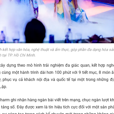
 kết hợp văn hóa, nghệ thuật và ẩm thực, góp phần đa dạng hóa s
h tại TP. Hồ Chí Minh.
ây dựng theo mô hình trải nghiệm đa giác quan, kết hợp ngh
g cùng một hành trình dài hơn 100 phút với 9 tiết mục, 8 món 
ày, phục vụ cả khách nội địa và quốc tế tại một trong những đ
Lập.
harm ghi nhận hàng ngàn bài viết trên mạng, chục ngàn lượt kh
n tảng số. Đây được xem là tín hiệu tích cực đối với một sản p