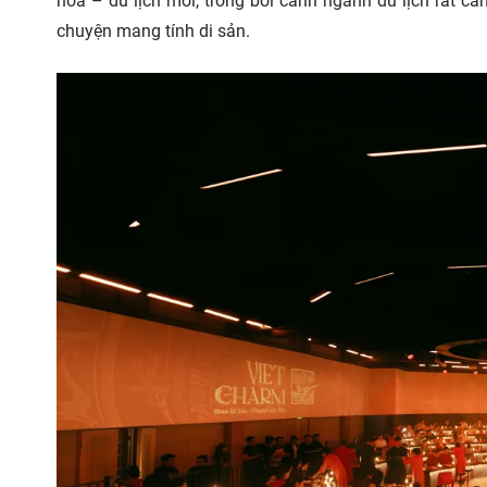
hóa – du lịch mới, trong bối cảnh ngành du lịch rất c
chuyện mang tính di sản.