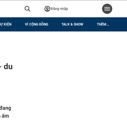
Đăng nhập
SỰ KIỆN
VÌ CỘNG ĐỒNG
TALK & SHOW
THÊM...
- du
 đang
n ẩm