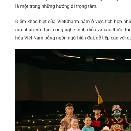
là một trong những hướng đi trọng tâm.
Điểm khác biệt của VietCharm nằm ở việc tích hợp nhi
âm nhạc, vũ đạo, công nghệ trình diễn và các thực đơ
hóa Việt Nam bằng ngôn ngữ hiện đại, dễ tiếp cận với d