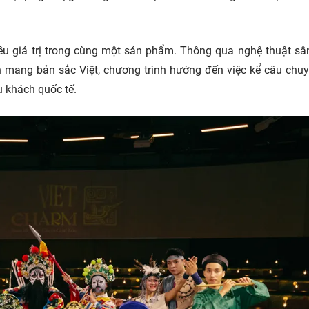
ều giá trị trong cùng một sản phẩm. Thông qua nghệ thuật sâ
n mang bản sắc Việt, chương trình hướng đến việc kể câu chu
u khách quốc tế.