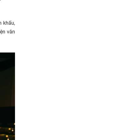
n khấu,
yện văn