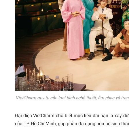
VietCharm quy tụ các loại hình nghệ thuật, âm nhạc và tr
Đại diện VietCharm cho biết mục tiêu dài hạn là xây d
của TP. Hồ Chí Minh, góp phần đa dạng hóa hệ sinh thái 