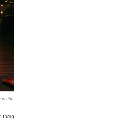
uan cho
c trưng