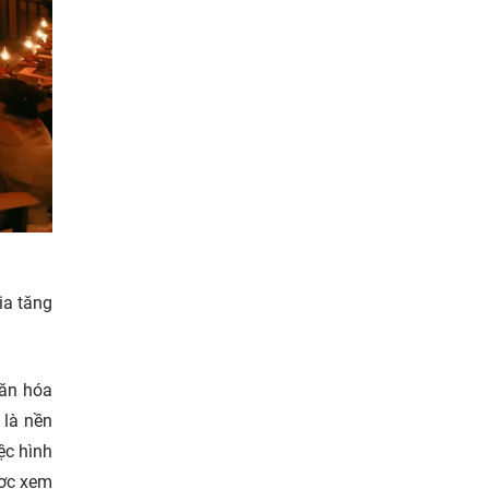
.
ia tăng
văn hóa
 là nền
ệc hình
ược xem