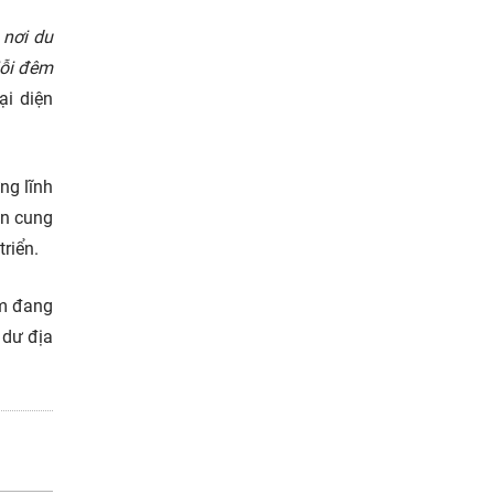
 nơi du
Mỗi đêm
đại diện
ng lĩnh
ồn cung
riển.
rm đang
 dư địa