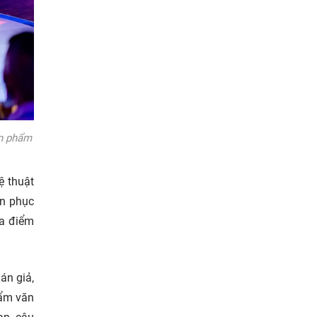
ản phẩm
ệ thuật
ăn phục
ịa điểm
án giả,
hẩm văn