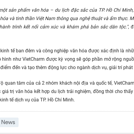
ột sản phẩm văn hóa – du lịch đặc sắc của TP. Hồ Chí Minh,
n hóa và tinh thần Việt Nam thông qua nghệ thuật và ẩm thực. 
à hành trình kết nối cảm xúc và khám phá bản sắc dân tộc."
, 
h, kinh tế ban đêm và công nghiệp văn hóa được xác định là nhữ
 mô hình như VietCharm được kỳ vọng sẽ góp phần mở rộng ngu
iểm đến và tạo thêm động lực cho ngành dịch vụ, giải trí phát t
độ quan tâm của cả 2 nhóm khách nội địa và quốc tế, VietCha
iá trị văn hóa kết hợp du lịch trải nghiệm, đồng thời cho thấy
inh tế dịch vụ của TP. Hồ Chí Minh.