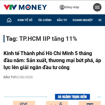
Đăng nhập
KINH TẾ SỐ
TÀI CHÍNH
ĐẦU TƯ
DOANH NGHIỆP
GÓC 
Tag:
TP.HCM IIP tăng 11%
Kinh tế Thành phố Hồ Chí Minh 5 tháng
đầu năm: Sản xuất, thương mại bứt phá, áp
lực lên giải ngân đầu tư công
ĐẦU TƯ
02/06/2026